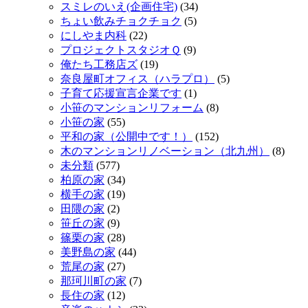
スミレのいえ(企画住宅)
(34)
ちょい飲みチョクチョク
(5)
にしやま内科
(22)
プロジェクトスタジオＱ
(9)
俺たち工務店ズ
(19)
奈良屋町オフィス（ハラプロ）
(5)
子育て応援宣言企業です
(1)
小笹のマンションリフォーム
(8)
小笹の家
(55)
平和の家（公開中です！）
(152)
木のマンションリノベーション（北九州）
(8)
未分類
(577)
柏原の家
(34)
横手の家
(19)
田隈の家
(2)
笹丘の家
(9)
篠栗の家
(28)
美野島の家
(44)
荒尾の家
(27)
那珂川町の家
(7)
長住の家
(12)