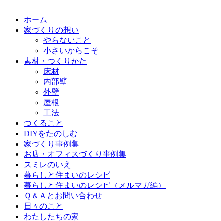
ホーム
家づくりの想い
やらないこと
小さいからこそ
素材・つくりかた
床材
内部壁
外壁
屋根
工法
つくること
DIYをたのしむ
家づくり事例集
お店・オフィスづくり事例集
スミレのいえ
暮らしと住まいのレシピ
暮らしと住まいのレシピ（メルマガ編）
Ｑ＆Ａとお問い合わせ
日々のこと
わたしたちの家