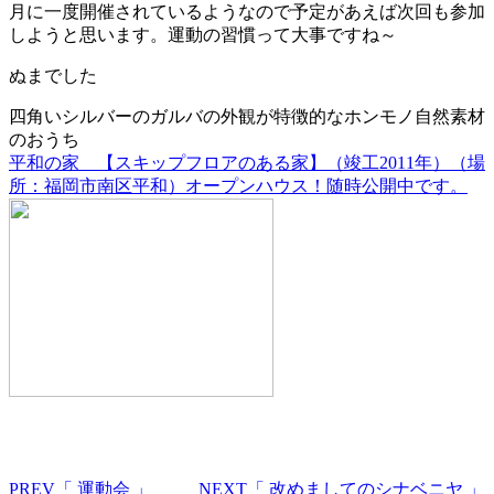
月に一度開催されているようなので予定があえば次回も参加
しようと思います。運動の習慣って大事ですね～
ぬまでした
四角いシルバーのガルバの外観が特徴的なホンモノ自然素材
のおうち
平和の家 【スキップフロアのある家】（竣工2011年）（場
所：福岡市南区平和）オープンハウス！随時公開中です。
PREV
「 運動会 」
NEXT
「 改めましてのシナベニヤ 」