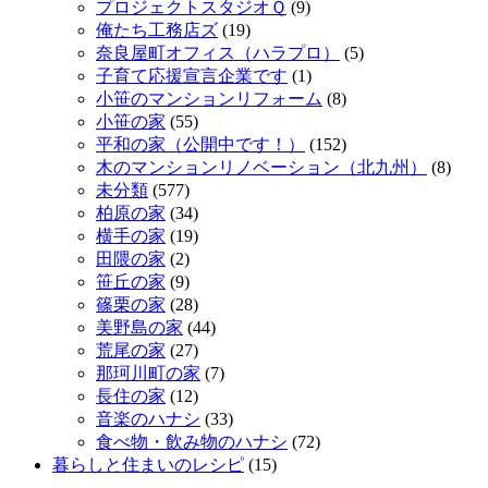
プロジェクトスタジオＱ
(9)
俺たち工務店ズ
(19)
奈良屋町オフィス（ハラプロ）
(5)
子育て応援宣言企業です
(1)
小笹のマンションリフォーム
(8)
小笹の家
(55)
平和の家（公開中です！）
(152)
木のマンションリノベーション（北九州）
(8)
未分類
(577)
柏原の家
(34)
横手の家
(19)
田隈の家
(2)
笹丘の家
(9)
篠栗の家
(28)
美野島の家
(44)
荒尾の家
(27)
那珂川町の家
(7)
長住の家
(12)
音楽のハナシ
(33)
食べ物・飲み物のハナシ
(72)
暮らしと住まいのレシピ
(15)