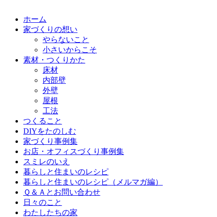
ホーム
家づくりの想い
やらないこと
小さいからこそ
素材・つくりかた
床材
内部壁
外壁
屋根
工法
つくること
DIYをたのしむ
家づくり事例集
お店・オフィスづくり事例集
スミレのいえ
暮らしと住まいのレシピ
暮らしと住まいのレシピ（メルマガ編）
Ｑ＆Ａとお問い合わせ
日々のこと
わたしたちの家