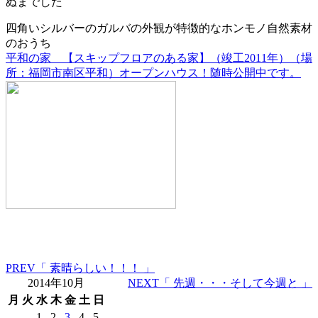
ぬまでした
四角いシルバーのガルバの外観が特徴的なホンモノ自然素材
のおうち
平和の家 【スキップフロアのある家】（竣工2011年）（場
所：福岡市南区平和）オープンハウス！随時公開中です。
PREV
「 素晴らしい！！！ 」
2014年10月
NEXT
「 先週・・・そして今週と 」
月
火
水
木
金
土
日
1
2
3
4
5