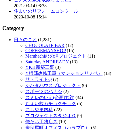
2021-03-14 08:38
住まいのリフォームコンクール
2020-10-08 15:14
Category
日々のこと
(1,281)
CHOCOLATE BAR
(12)
COFFEEMANSHOP
(15)
Maruhachi那の津プロジェクト
(11)
Saturday.ANDREADY
(13)
YKH新築工事
(3)
Y様邸改修工事（マンションリノベ）
(13)
サテライトQ
(7)
シバタハウスプロジェクト
(6)
スポーツのハナシ
(2)
スミレのいえ(企画住宅)
(34)
ちょい飲みチョクチョク
(5)
にしやま内科
(22)
プロジェクトスタジオＱ
(9)
俺たち工務店ズ
(19)
奈良屋町オフィス（ハラプロ）
(5)