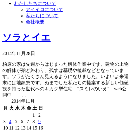
わたしたちについて
アイイロについて
私たちについて
会社概要
ソラとイエ
2014年11月28日
柏原の家は先週からはじまった解体作業中です。建物の上物
の解体が殆ど終わり、残すは基礎や植栽などとなっていま
す。ソラがたくさん見えるようになりました。いよいよ来週
末には地鎮祭です。ぬまでした私たちの提案する新しい価値
観を持った世代へのキカク型住宅 ”スミレのいえ” web公
開中！ ...
2014年11月
月
火
水
木
金
土
日
1
2
3
4
5
6
7
8
9
10
11
12
13
14
15
16