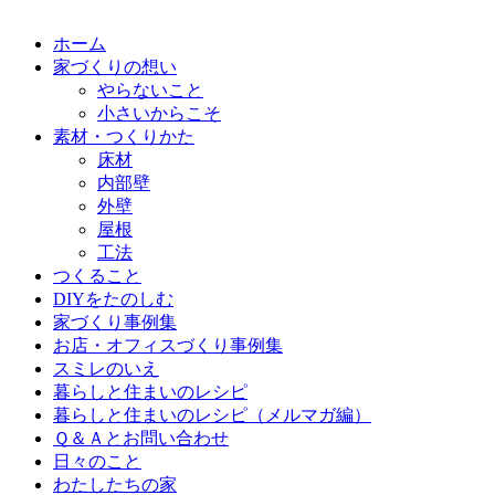
ホーム
家づくりの想い
やらないこと
小さいからこそ
素材・つくりかた
床材
内部壁
外壁
屋根
工法
つくること
DIYをたのしむ
家づくり事例集
お店・オフィスづくり事例集
スミレのいえ
暮らしと住まいのレシピ
暮らしと住まいのレシピ（メルマガ編）
Ｑ＆Ａとお問い合わせ
日々のこと
わたしたちの家