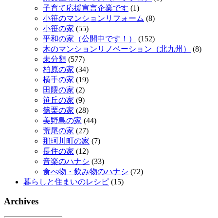
子育て応援宣言企業です
(1)
小笹のマンションリフォーム
(8)
小笹の家
(55)
平和の家（公開中です！）
(152)
木のマンションリノベーション（北九州）
(8)
未分類
(577)
柏原の家
(34)
横手の家
(19)
田隈の家
(2)
笹丘の家
(9)
篠栗の家
(28)
美野島の家
(44)
荒尾の家
(27)
那珂川町の家
(7)
長住の家
(12)
音楽のハナシ
(33)
食べ物・飲み物のハナシ
(72)
暮らしと住まいのレシピ
(15)
Archives