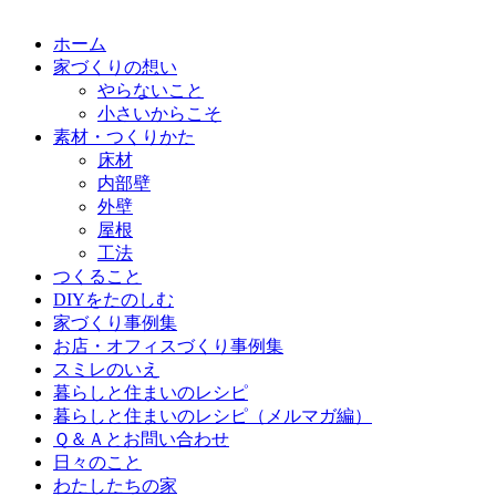
ホーム
家づくりの想い
やらないこと
小さいからこそ
素材・つくりかた
床材
内部壁
外壁
屋根
工法
つくること
DIYをたのしむ
家づくり事例集
お店・オフィスづくり事例集
スミレのいえ
暮らしと住まいのレシピ
暮らしと住まいのレシピ（メルマガ編）
Ｑ＆Ａとお問い合わせ
日々のこと
わたしたちの家