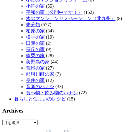
小笹の家
(55)
平和の家（公開中です！）
(152)
木のマンションリノベーション（北九州）
(8)
未分類
(577)
柏原の家
(34)
横手の家
(19)
田隈の家
(2)
笹丘の家
(9)
篠栗の家
(28)
美野島の家
(44)
荒尾の家
(27)
那珂川町の家
(7)
長住の家
(12)
音楽のハナシ
(33)
食べ物・飲み物のハナシ
(72)
暮らしと住まいのレシピ
(15)
Archives
Archives