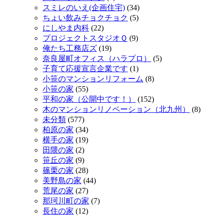
スミレのいえ(企画住宅)
(34)
ちょい飲みチョクチョク
(5)
にしやま内科
(22)
プロジェクトスタジオＱ
(9)
俺たち工務店ズ
(19)
奈良屋町オフィス（ハラプロ）
(5)
子育て応援宣言企業です
(1)
小笹のマンションリフォーム
(8)
小笹の家
(55)
平和の家（公開中です！）
(152)
木のマンションリノベーション（北九州）
(8)
未分類
(577)
柏原の家
(34)
横手の家
(19)
田隈の家
(2)
笹丘の家
(9)
篠栗の家
(28)
美野島の家
(44)
荒尾の家
(27)
那珂川町の家
(7)
長住の家
(12)