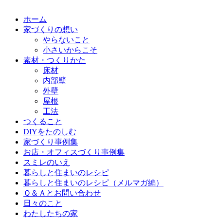
ホーム
家づくりの想い
やらないこと
小さいからこそ
素材・つくりかた
床材
内部壁
外壁
屋根
工法
つくること
DIYをたのしむ
家づくり事例集
お店・オフィスづくり事例集
スミレのいえ
暮らしと住まいのレシピ
暮らしと住まいのレシピ（メルマガ編）
Ｑ＆Ａとお問い合わせ
日々のこと
わたしたちの家