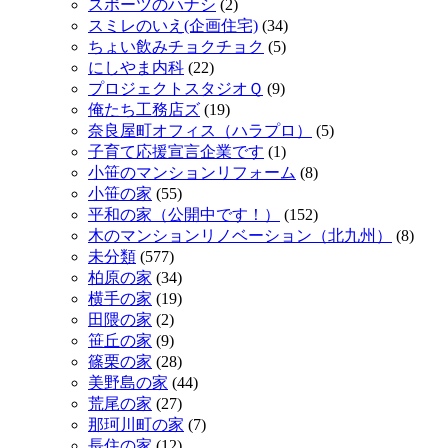
スポーツのハナシ
(2)
スミレのいえ(企画住宅)
(34)
ちょい飲みチョクチョク
(5)
にしやま内科
(22)
プロジェクトスタジオＱ
(9)
俺たち工務店ズ
(19)
奈良屋町オフィス（ハラプロ）
(5)
子育て応援宣言企業です
(1)
小笹のマンションリフォーム
(8)
小笹の家
(55)
平和の家（公開中です！）
(152)
木のマンションリノベーション（北九州）
(8)
未分類
(577)
柏原の家
(34)
横手の家
(19)
田隈の家
(2)
笹丘の家
(9)
篠栗の家
(28)
美野島の家
(44)
荒尾の家
(27)
那珂川町の家
(7)
長住の家
(12)