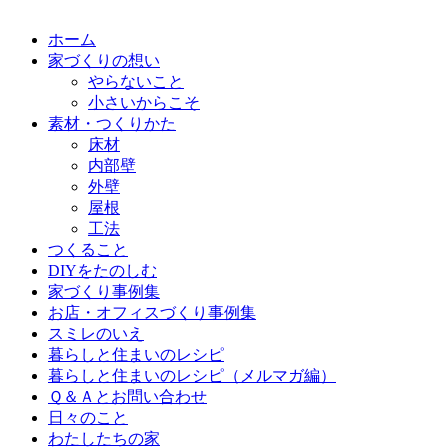
ホーム
家づくりの想い
やらないこと
小さいからこそ
素材・つくりかた
床材
内部壁
外壁
屋根
工法
つくること
DIYをたのしむ
家づくり事例集
お店・オフィスづくり事例集
スミレのいえ
暮らしと住まいのレシピ
暮らしと住まいのレシピ（メルマガ編）
Ｑ＆Ａとお問い合わせ
日々のこと
わたしたちの家