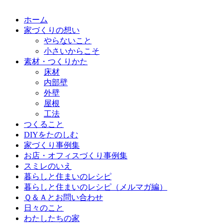
ホーム
家づくりの想い
やらないこと
小さいからこそ
素材・つくりかた
床材
内部壁
外壁
屋根
工法
つくること
DIYをたのしむ
家づくり事例集
お店・オフィスづくり事例集
スミレのいえ
暮らしと住まいのレシピ
暮らしと住まいのレシピ（メルマガ編）
Ｑ＆Ａとお問い合わせ
日々のこと
わたしたちの家