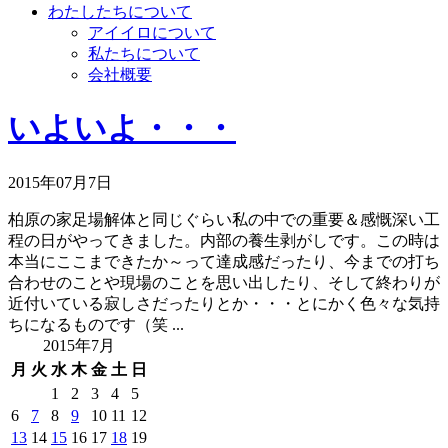
わたしたちについて
アイイロについて
私たちについて
会社概要
いよいよ・・・
2015年07月7日
柏原の家足場解体と同じぐらい私の中での重要＆感慨深い工
程の日がやってきました。内部の養生剥がしです。この時は
本当にここまできたか～って達成感だったり、今までの打ち
合わせのことや現場のことを思い出したり、そして終わりが
近付いている寂しさだったりとか・・・とにかく色々な気持
ちになるものです（笑 ...
2015年7月
月
火
水
木
金
土
日
1
2
3
4
5
6
7
8
9
10
11
12
13
14
15
16
17
18
19