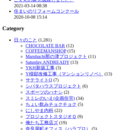
2021-03-14 08:38
住まいのリフォームコンクール
2020-10-08 15:14
Category
日々のこと
(1,281)
CHOCOLATE BAR
(12)
COFFEEMANSHOP
(15)
Maruhachi那の津プロジェクト
(11)
Saturday.ANDREADY
(13)
YKH新築工事
(3)
Y様邸改修工事（マンションリノベ）
(13)
サテライトQ
(7)
シバタハウスプロジェクト
(6)
スポーツのハナシ
(2)
スミレのいえ(企画住宅)
(34)
ちょい飲みチョクチョク
(5)
にしやま内科
(22)
プロジェクトスタジオＱ
(9)
俺たち工務店ズ
(19)
奈良屋町オフィス（ハラプロ）
(5)