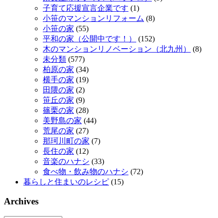
子育て応援宣言企業です
(1)
小笹のマンションリフォーム
(8)
小笹の家
(55)
平和の家（公開中です！）
(152)
木のマンションリノベーション（北九州）
(8)
未分類
(577)
柏原の家
(34)
横手の家
(19)
田隈の家
(2)
笹丘の家
(9)
篠栗の家
(28)
美野島の家
(44)
荒尾の家
(27)
那珂川町の家
(7)
長住の家
(12)
音楽のハナシ
(33)
食べ物・飲み物のハナシ
(72)
暮らしと住まいのレシピ
(15)
Archives