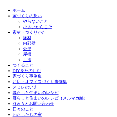
ホーム
家づくりの想い
やらないこと
小さいからこそ
素材・つくりかた
床材
内部壁
外壁
屋根
工法
つくること
DIYをたのしむ
家づくり事例集
お店・オフィスづくり事例集
スミレのいえ
暮らしと住まいのレシピ
暮らしと住まいのレシピ（メルマガ編）
Ｑ＆Ａとお問い合わせ
日々のこと
わたしたちの家