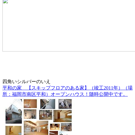
四角いシルバーのいえ
平和の家 【スキップフロアのある家】（竣工2011年）（場
所：福岡市南区平和）オープンハウス！随時公開中です。