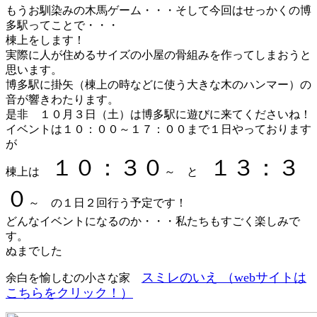
もうお馴染みの木馬ゲーム・・・そして今回はせっかくの博
多駅ってことで・・・
棟上をします！
実際に人が住めるサイズの小屋の骨組みを作ってしまおうと
思います。
博多駅に掛矢（棟上の時などに使う大きな木のハンマー）の
音が響きわたります。
是非 １０月３日（土）は博多駅に遊びに来てくださいね！
イベントは１０：００～１７：００まで１日やっております
が
１０：３０
１３：３
棟上は
～ と
０
～ の１日２回行う予定です！
どんなイベントになるのか・・・私たちもすごく楽しみで
す。
ぬまでした
スミレのいえ （webサイトは
余白を愉しむの小さな家
こちらをクリック！）