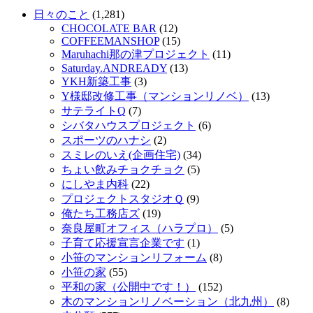
日々のこと
(1,281)
CHOCOLATE BAR
(12)
COFFEEMANSHOP
(15)
Maruhachi那の津プロジェクト
(11)
Saturday.ANDREADY
(13)
YKH新築工事
(3)
Y様邸改修工事（マンションリノベ）
(13)
サテライトQ
(7)
シバタハウスプロジェクト
(6)
スポーツのハナシ
(2)
スミレのいえ(企画住宅)
(34)
ちょい飲みチョクチョク
(5)
にしやま内科
(22)
プロジェクトスタジオＱ
(9)
俺たち工務店ズ
(19)
奈良屋町オフィス（ハラプロ）
(5)
子育て応援宣言企業です
(1)
小笹のマンションリフォーム
(8)
小笹の家
(55)
平和の家（公開中です！）
(152)
木のマンションリノベーション（北九州）
(8)