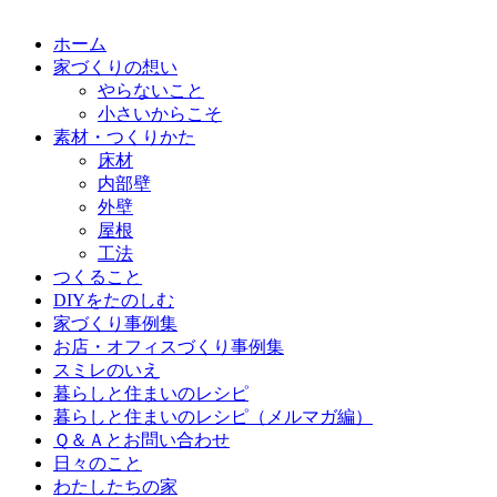
ホーム
家づくりの想い
やらないこと
小さいからこそ
素材・つくりかた
床材
内部壁
外壁
屋根
工法
つくること
DIYをたのしむ
家づくり事例集
お店・オフィスづくり事例集
スミレのいえ
暮らしと住まいのレシピ
暮らしと住まいのレシピ（メルマガ編）
Ｑ＆Ａとお問い合わせ
日々のこと
わたしたちの家