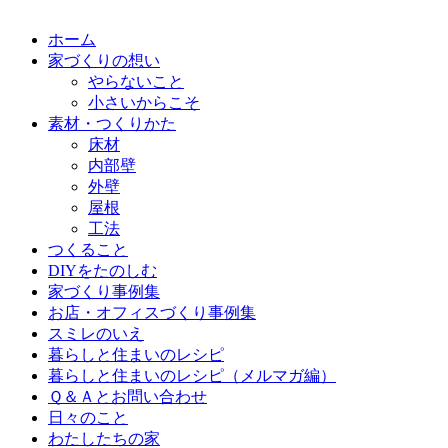
ホーム
家づくりの想い
やらないこと
小さいからこそ
素材・つくりかた
床材
内部壁
外壁
屋根
工法
つくること
DIYをたのしむ
家づくり事例集
お店・オフィスづくり事例集
スミレのいえ
暮らしと住まいのレシピ
暮らしと住まいのレシピ（メルマガ編）
Ｑ＆Ａとお問い合わせ
日々のこと
わたしたちの家