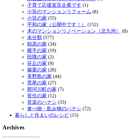
子育て応援宣言企業です
(1)
小笹のマンションリフォーム
(8)
小笹の家
(55)
平和の家（公開中です！）
(152)
木のマンションリノベーション（北九州）
(8)
未分類
(577)
柏原の家
(34)
横手の家
(19)
田隈の家
(2)
笹丘の家
(9)
篠栗の家
(28)
美野島の家
(44)
荒尾の家
(27)
那珂川町の家
(7)
長住の家
(12)
音楽のハナシ
(33)
食べ物・飲み物のハナシ
(72)
暮らしと住まいのレシピ
(15)
Archives