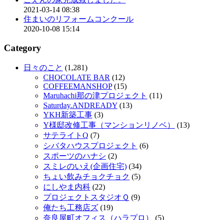
2021-03-14 08:38
住まいのリフォームコンクール
2020-10-08 15:14
Category
日々のこと
(1,281)
CHOCOLATE BAR
(12)
COFFEEMANSHOP
(15)
Maruhachi那の津プロジェクト
(11)
Saturday.ANDREADY
(13)
YKH新築工事
(3)
Y様邸改修工事（マンションリノベ）
(13)
サテライトQ
(7)
シバタハウスプロジェクト
(6)
スポーツのハナシ
(2)
スミレのいえ(企画住宅)
(34)
ちょい飲みチョクチョク
(5)
にしやま内科
(22)
プロジェクトスタジオＱ
(9)
俺たち工務店ズ
(19)
奈良屋町オフィス（ハラプロ）
(5)