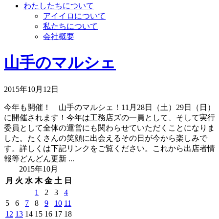
わたしたちについて
アイイロについて
私たちについて
会社概要
山手のマルシェ
2015年10月12日
今年も開催！ 山手のマルシェ！11月28日（土）29日（日）
に開催されます！今年は工務店ズの一員として、そして実行
委員として全体の運営にも関わらせていただくことになりま
した。たくさんの笑顔に出会えるその日が今から楽しみで
す。詳しくは下記リンクをご覧ください。これから出店者情
報等どんどん更新 ...
2015年10月
月
火
水
木
金
土
日
1
2
3
4
5
6
7
8
9
10
11
12
13
14
15
16
17
18