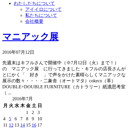
わたしたちについて
アイイロについて
私たちについて
会社概要
マニアック展
2016年07月12日
先週末はキフルさんで開催中（※7月12日（火）まで！）
の マニアック展 に行ってきました・キフルの店長さんが
とにかく「 好き 」で声をかけた素晴らしくマニアックな
展示の数々・・・・二象舎（オートマタ）cokeco（革）
DOUBLE=DOUBLE FURNITURE（カトラリー）紙漉思考室
（ ...
2016年7月
月
火
水
木
金
土
日
1
2
3
4
5
6
7
8
9
10
11
12
13
14
15
16
17