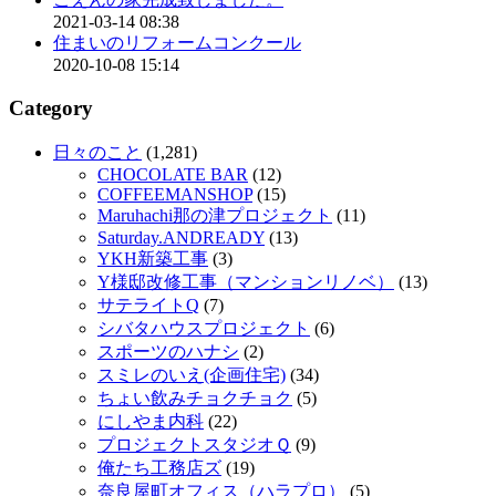
2021-03-14 08:38
住まいのリフォームコンクール
2020-10-08 15:14
Category
日々のこと
(1,281)
CHOCOLATE BAR
(12)
COFFEEMANSHOP
(15)
Maruhachi那の津プロジェクト
(11)
Saturday.ANDREADY
(13)
YKH新築工事
(3)
Y様邸改修工事（マンションリノベ）
(13)
サテライトQ
(7)
シバタハウスプロジェクト
(6)
スポーツのハナシ
(2)
スミレのいえ(企画住宅)
(34)
ちょい飲みチョクチョク
(5)
にしやま内科
(22)
プロジェクトスタジオＱ
(9)
俺たち工務店ズ
(19)
奈良屋町オフィス（ハラプロ）
(5)