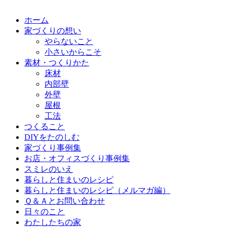
ホーム
家づくりの想い
やらないこと
小さいからこそ
素材・つくりかた
床材
内部壁
外壁
屋根
工法
つくること
DIYをたのしむ
家づくり事例集
お店・オフィスづくり事例集
スミレのいえ
暮らしと住まいのレシピ
暮らしと住まいのレシピ（メルマガ編）
Ｑ＆Ａとお問い合わせ
日々のこと
わたしたちの家