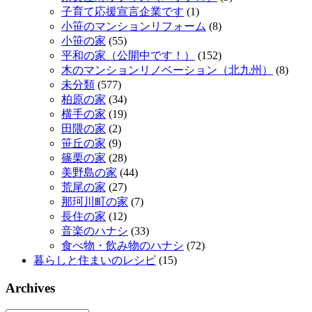
子育て応援宣言企業です
(1)
小笹のマンションリフォーム
(8)
小笹の家
(55)
平和の家（公開中です！）
(152)
木のマンションリノベーション（北九州）
(8)
未分類
(577)
柏原の家
(34)
横手の家
(19)
田隈の家
(2)
笹丘の家
(9)
篠栗の家
(28)
美野島の家
(44)
荒尾の家
(27)
那珂川町の家
(7)
長住の家
(12)
音楽のハナシ
(33)
食べ物・飲み物のハナシ
(72)
暮らしと住まいのレシピ
(15)
Archives