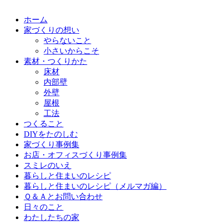
ホーム
家づくりの想い
やらないこと
小さいからこそ
素材・つくりかた
床材
内部壁
外壁
屋根
工法
つくること
DIYをたのしむ
家づくり事例集
お店・オフィスづくり事例集
スミレのいえ
暮らしと住まいのレシピ
暮らしと住まいのレシピ（メルマガ編）
Ｑ＆Ａとお問い合わせ
日々のこと
わたしたちの家