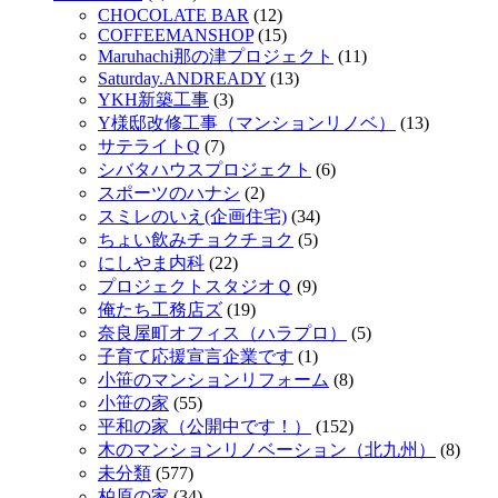
CHOCOLATE BAR
(12)
COFFEEMANSHOP
(15)
Maruhachi那の津プロジェクト
(11)
Saturday.ANDREADY
(13)
YKH新築工事
(3)
Y様邸改修工事（マンションリノベ）
(13)
サテライトQ
(7)
シバタハウスプロジェクト
(6)
スポーツのハナシ
(2)
スミレのいえ(企画住宅)
(34)
ちょい飲みチョクチョク
(5)
にしやま内科
(22)
プロジェクトスタジオＱ
(9)
俺たち工務店ズ
(19)
奈良屋町オフィス（ハラプロ）
(5)
子育て応援宣言企業です
(1)
小笹のマンションリフォーム
(8)
小笹の家
(55)
平和の家（公開中です！）
(152)
木のマンションリノベーション（北九州）
(8)
未分類
(577)
柏原の家
(34)