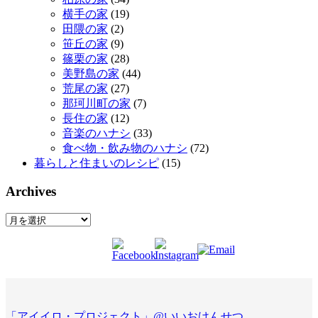
横手の家
(19)
田隈の家
(2)
笹丘の家
(9)
篠栗の家
(28)
美野島の家
(44)
荒尾の家
(27)
那珂川町の家
(7)
長住の家
(12)
音楽のハナシ
(33)
食べ物・飲み物のハナシ
(72)
暮らしと住まいのレシピ
(15)
Archives
Archives
「アイイロ・プロジェクト」@いいおけんせつ
.