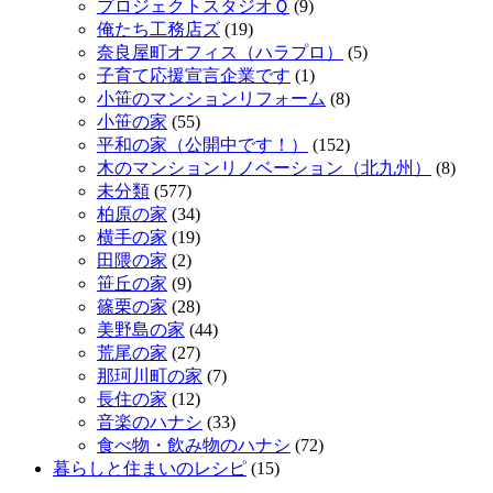
プロジェクトスタジオＱ
(9)
俺たち工務店ズ
(19)
奈良屋町オフィス（ハラプロ）
(5)
子育て応援宣言企業です
(1)
小笹のマンションリフォーム
(8)
小笹の家
(55)
平和の家（公開中です！）
(152)
木のマンションリノベーション（北九州）
(8)
未分類
(577)
柏原の家
(34)
横手の家
(19)
田隈の家
(2)
笹丘の家
(9)
篠栗の家
(28)
美野島の家
(44)
荒尾の家
(27)
那珂川町の家
(7)
長住の家
(12)
音楽のハナシ
(33)
食べ物・飲み物のハナシ
(72)
暮らしと住まいのレシピ
(15)