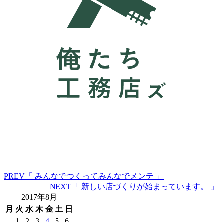
PREV
「 みんなでつくってみんなでメンテ 」
NEXT
「 新しい店づくりが始まっています。 」
2017年8月
月
火
水
木
金
土
日
1
2
3
4
5
6