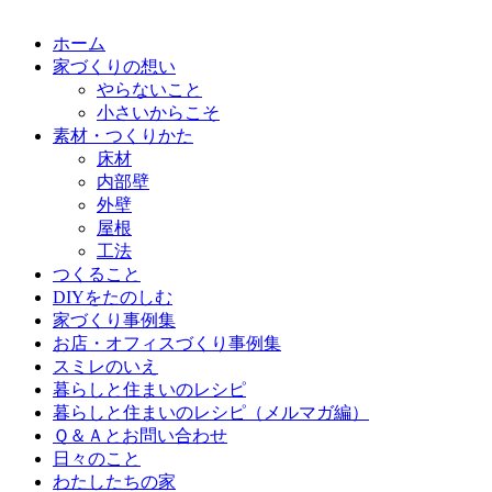
ホーム
家づくりの想い
やらないこと
小さいからこそ
素材・つくりかた
床材
内部壁
外壁
屋根
工法
つくること
DIYをたのしむ
家づくり事例集
お店・オフィスづくり事例集
スミレのいえ
暮らしと住まいのレシピ
暮らしと住まいのレシピ（メルマガ編）
Ｑ＆Ａとお問い合わせ
日々のこと
わたしたちの家