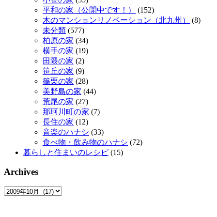
平和の家（公開中です！）
(152)
木のマンションリノベーション（北九州）
(8)
未分類
(577)
柏原の家
(34)
横手の家
(19)
田隈の家
(2)
笹丘の家
(9)
篠栗の家
(28)
美野島の家
(44)
荒尾の家
(27)
那珂川町の家
(7)
長住の家
(12)
音楽のハナシ
(33)
食べ物・飲み物のハナシ
(72)
暮らしと住まいのレシピ
(15)
Archives
Archives