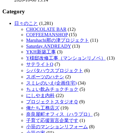
Category
日々のこと
(1,281)
CHOCOLATE BAR
(12)
COFFEEMANSHOP
(15)
Maruhachi那の津プロジェクト
(11)
Saturday.ANDREADY
(13)
YKH新築工事
(3)
Y様邸改修工事（マンションリノベ）
(13)
サテライトQ
(7)
シバタハウスプロジェクト
(6)
スポーツのハナシ
(2)
スミレのいえ(企画住宅)
(34)
ちょい飲みチョクチョク
(5)
にしやま内科
(22)
プロジェクトスタジオＱ
(9)
俺たち工務店ズ
(19)
奈良屋町オフィス（ハラプロ）
(5)
子育て応援宣言企業です
(1)
小笹のマンションリフォーム
(8)
小笹の家
(55)