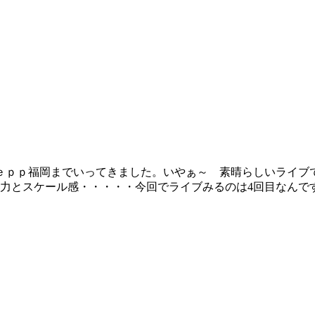
Ｚｅｐｐ福岡までいってきました。いやぁ～ 素晴らしいライ
とスケール感・・・・・今回でライブみるのは4回目なんですが、