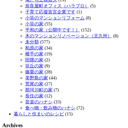
奈良屋町オフィス（ハラプロ）
(5)
子育て応援宣言企業です
(1)
小笹のマンションリフォーム
(8)
小笹の家
(55)
平和の家（公開中です！）
(152)
木のマンションリノベーション（北九州）
(8)
未分類
(577)
柏原の家
(34)
横手の家
(19)
田隈の家
(2)
笹丘の家
(9)
篠栗の家
(28)
美野島の家
(44)
荒尾の家
(27)
那珂川町の家
(7)
長住の家
(12)
音楽のハナシ
(33)
食べ物・飲み物のハナシ
(72)
暮らしと住まいのレシピ
(15)
Archives