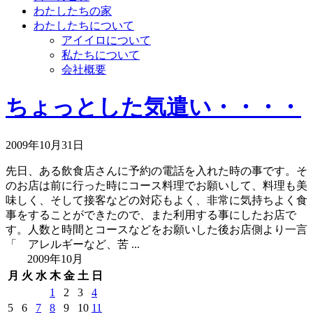
わたしたちの家
わたしたちについて
アイイロについて
私たちについて
会社概要
ちょっとした気遣い・・・・
2009年10月31日
先日、ある飲食店さんに予約の電話を入れた時の事です。そ
のお店は前に行った時にコース料理でお願いして、料理も美
味しく、そして接客などの対応もよく、非常に気持ちよく食
事をすることができたので、また利用する事にしたお店で
す。人数と時間とコースなどをお願いした後お店側より一言
「 アレルギーなど、苦 ...
2009年10月
月
火
水
木
金
土
日
1
2
3
4
5
6
7
8
9
10
11