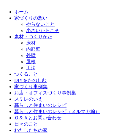
ホーム
家づくりの想い
やらないこと
小さいからこそ
素材・つくりかた
床材
内部壁
外壁
屋根
工法
つくること
DIYをたのしむ
家づくり事例集
お店・オフィスづくり事例集
スミレのいえ
暮らしと住まいのレシピ
暮らしと住まいのレシピ（メルマガ編）
Ｑ＆Ａとお問い合わせ
日々のこと
わたしたちの家