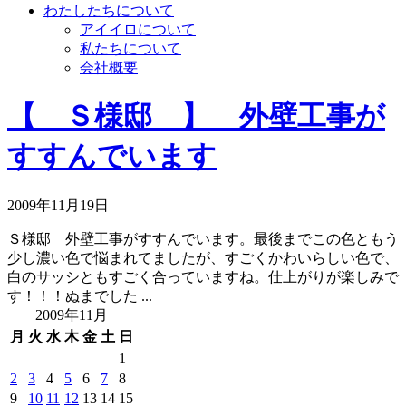
わたしたちについて
アイイロについて
私たちについて
会社概要
【 Ｓ様邸 】 外壁工事が
すすんでいます
2009年11月19日
Ｓ様邸 外壁工事がすすんでいます。最後までこの色ともう
少し濃い色で悩まれてましたが、すごくかわいらしい色で、
白のサッシともすごく合っていますね。仕上がりが楽しみで
す！！！ぬまでした ...
2009年11月
月
火
水
木
金
土
日
1
2
3
4
5
6
7
8
9
10
11
12
13
14
15