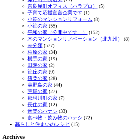
奈良屋町オフィス（ハラプロ）
(5)
子育て応援宣言企業です
(1)
小笹のマンションリフォーム
(8)
小笹の家
(55)
平和の家（公開中です！）
(152)
木のマンションリノベーション（北九州）
(8)
未分類
(577)
柏原の家
(34)
横手の家
(19)
田隈の家
(2)
笹丘の家
(9)
篠栗の家
(28)
美野島の家
(44)
荒尾の家
(27)
那珂川町の家
(7)
長住の家
(12)
音楽のハナシ
(33)
食べ物・飲み物のハナシ
(72)
暮らしと住まいのレシピ
(15)
Archives