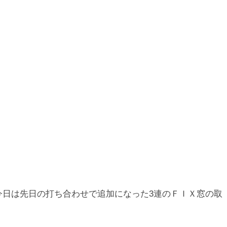
集
お店・オフィスづくり事例集
とお問い合わせ
日々のこと
日は先日の打ち合わせで追加になった3連のＦＩＸ窓の取