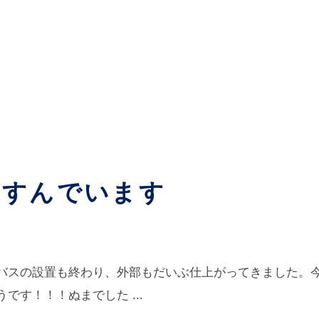
材・つくりかた
つくること
DIYをたのしむ
家づくり事例
まいのレシピ
暮らしと住まいのレシピ（メルマガ編）
Ｑ＆Ａ
わたしたちの家
わたしたちについて
すすんでいます
バスの設置も終わり、外部もだいぶ仕上がってきました。今
す！！！ぬまでした ...