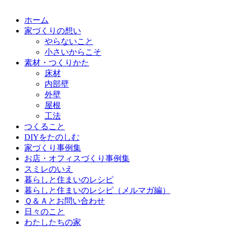
ホーム
家づくりの想い
やらないこと
小さいからこそ
素材・つくりかた
床材
内部壁
外壁
屋根
工法
つくること
DIYをたのしむ
家づくり事例集
お店・オフィスづくり事例集
スミレのいえ
暮らしと住まいのレシピ
暮らしと住まいのレシピ（メルマガ編）
Ｑ＆Ａとお問い合わせ
日々のこと
わたしたちの家