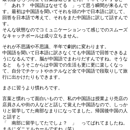
「 あれ？ 中国語はなせてる 」って思う瞬間が来るんで
す。最初は中国語を聞いてそれを頭の中で日本語に訳して、
回答を日本語で考えて、それをまた中国語に訳して話すんで
す。
そんな状態なのでコミュニケーションって感じでのスムーズ
なキャッチボールは成り立ちません。
それが不思議や不思議、半年で劇的に変わります。
中国語を聞いて日本語に訳さなくても中国語で回答できるよ
うになるんです。脳が中国語でまわりだすんですね。そうな
ると もうそこからは中国での生活も更に更に楽しくなっ
て、自分でチケットやホテルなど全て中国語で段取りして旅
行に出かけたりもできます。
まさに習うより慣れろです。
言葉と慣れって面白いもので、私の中国語は授業より売店の
店員さんや街の人などと話して覚えた中国語なので、しっか
りと留学してた南部なまりになってました。帰国後中国の人
と話すと
「 南部に留学してたでしょ？ 」 ってばれてましたね。
まさにダニエルカールですね（笑）