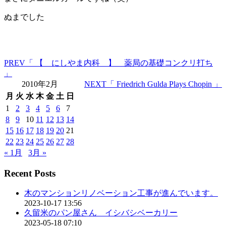
ぬまでした
PREV
「 【 にしやま内科 】 薬局の基礎コンクリ打ち
」
2010年2月
NEXT
「 Friedrich Gulda Plays Chopin 」
月
火
水
木
金
土
日
1
2
3
4
5
6
7
8
9
10
11
12
13
14
15
16
17
18
19
20
21
22
23
24
25
26
27
28
« 1月
3月 »
Recent Posts
木のマンションリノベーション工事が進んでいます。
2023-10-17 13:56
久留米のパン屋さん イシバシベーカリー
2023-05-18 07:10