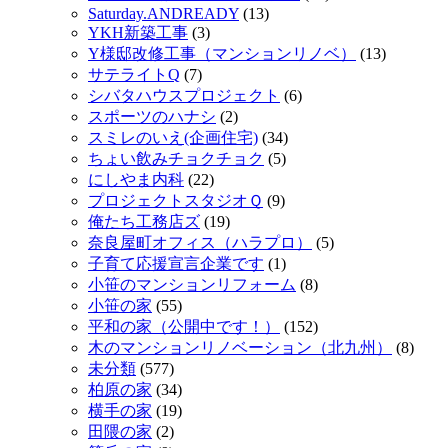
Saturday.ANDREADY
(13)
YKH新築工事
(3)
Y様邸改修工事（マンションリノベ）
(13)
サテライトQ
(7)
シバタハウスプロジェクト
(6)
スポーツのハナシ
(2)
スミレのいえ(企画住宅)
(34)
ちょい飲みチョクチョク
(5)
にしやま内科
(22)
プロジェクトスタジオＱ
(9)
俺たち工務店ズ
(19)
奈良屋町オフィス（ハラプロ）
(5)
子育て応援宣言企業です
(1)
小笹のマンションリフォーム
(8)
小笹の家
(55)
平和の家（公開中です！）
(152)
木のマンションリノベーション（北九州）
(8)
未分類
(577)
柏原の家
(34)
横手の家
(19)
田隈の家
(2)