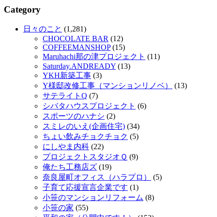
Category
日々のこと
(1,281)
CHOCOLATE BAR
(12)
COFFEEMANSHOP
(15)
Maruhachi那の津プロジェクト
(11)
Saturday.ANDREADY
(13)
YKH新築工事
(3)
Y様邸改修工事（マンションリノベ）
(13)
サテライトQ
(7)
シバタハウスプロジェクト
(6)
スポーツのハナシ
(2)
スミレのいえ(企画住宅)
(34)
ちょい飲みチョクチョク
(5)
にしやま内科
(22)
プロジェクトスタジオＱ
(9)
俺たち工務店ズ
(19)
奈良屋町オフィス（ハラプロ）
(5)
子育て応援宣言企業です
(1)
小笹のマンションリフォーム
(8)
小笹の家
(55)