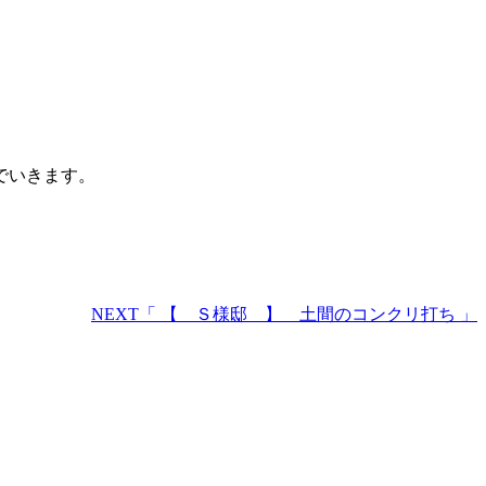
でいきます。
NEXT
「 【 Ｓ様邸 】 土間のコンクリ打ち 」