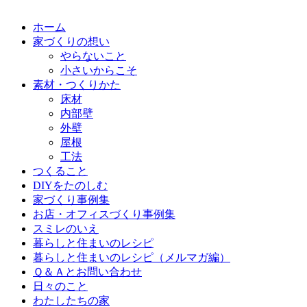
ホーム
家づくりの想い
やらないこと
小さいからこそ
素材・つくりかた
床材
内部壁
外壁
屋根
工法
つくること
DIYをたのしむ
家づくり事例集
お店・オフィスづくり事例集
スミレのいえ
暮らしと住まいのレシピ
暮らしと住まいのレシピ（メルマガ編）
Ｑ＆Ａとお問い合わせ
日々のこと
わたしたちの家