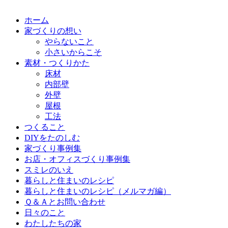
ホーム
家づくりの想い
やらないこと
小さいからこそ
素材・つくりかた
床材
内部壁
外壁
屋根
工法
つくること
DIYをたのしむ
家づくり事例集
お店・オフィスづくり事例集
スミレのいえ
暮らしと住まいのレシピ
暮らしと住まいのレシピ（メルマガ編）
Ｑ＆Ａとお問い合わせ
日々のこと
わたしたちの家