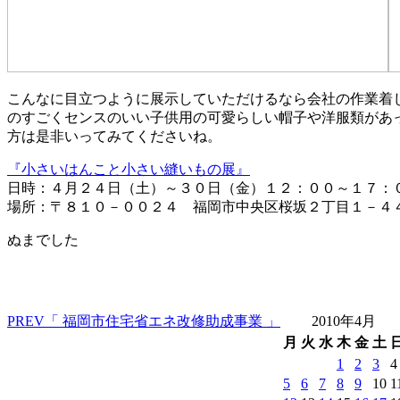
こんなに目立つように展示していただけるなら会社の作業着
のすごくセンスのいい子供用の可愛らしい帽子や洋服類があ
方は是非いってみてくださいね。
『小さいはんこと小さい縫いもの展』
日時：４月２４日（土）～３０日（金）１２：００～１７：
場所：〒８１０－００２４ 福岡市中央区桜坂２丁目１－４
ぬまでした
PREV
「 福岡市住宅省エネ改修助成事業 」
2010年4月
月
火
水
木
金
土
1
2
3
4
5
6
7
8
9
10
1