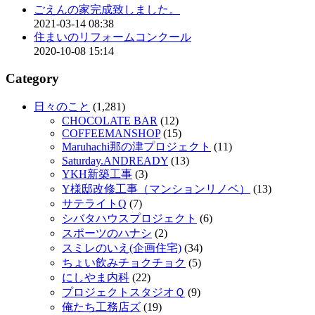
ごえんの家完成致しました。
2021-03-14 08:38
住まいのリフォームコンクール
2020-10-08 15:14
Category
日々のこと
(1,281)
CHOCOLATE BAR
(12)
COFFEEMANSHOP
(15)
Maruhachi那の津プロジェクト
(11)
Saturday.ANDREADY
(13)
YKH新築工事
(3)
Y様邸改修工事（マンションリノベ）
(13)
サテライトQ
(7)
シバタハウスプロジェクト
(6)
スポーツのハナシ
(2)
スミレのいえ(企画住宅)
(34)
ちょい飲みチョクチョク
(5)
にしやま内科
(22)
プロジェクトスタジオＱ
(9)
俺たち工務店ズ
(19)