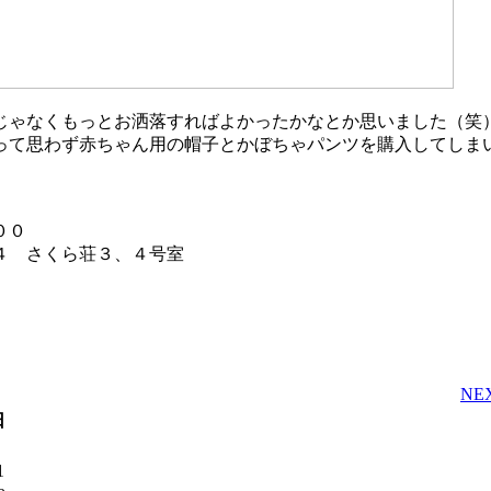
じゃなくもっとお洒落すればよかったかなとか思いました（笑
って思わず赤ちゃん用の帽子とかぼちゃパンツを購入してしまい
００
４ さくら荘３、４号室
NE
日
1