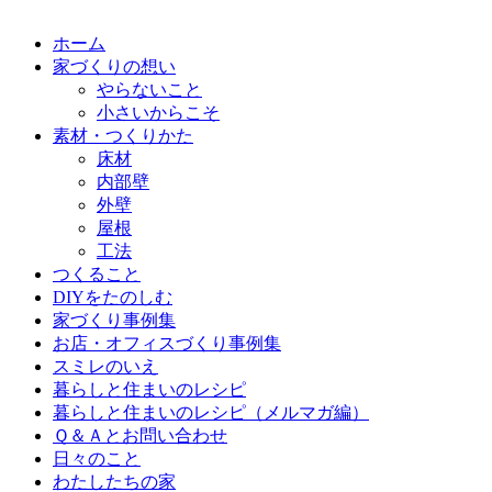
ホーム
家づくりの想い
やらないこと
小さいからこそ
素材・つくりかた
床材
内部壁
外壁
屋根
工法
つくること
DIYをたのしむ
家づくり事例集
お店・オフィスづくり事例集
スミレのいえ
暮らしと住まいのレシピ
暮らしと住まいのレシピ（メルマガ編）
Ｑ＆Ａとお問い合わせ
日々のこと
わたしたちの家