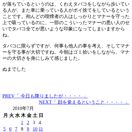
が落ちているというのは、くわえタバコをしながら歩いてい
る人が、また車に乗っている人がポイ捨てをしているという
ことです。殆んどの喫煙者の人はしっかりとマナーを守った
上で吸っているのに、一部のこういったマナーの悪い人のせ
いでタバコ全てが悪いような印象になってしまいますから
ね。
タバコに限らずですが、何事も他人の事を考え、そしてマナ
ーを守る事が大切ですね。今朝はゴミ拾いをしながら、マナ
ーの大切さを身にしみて感じました。
ぬまでした
PREV
「 今日も降りましたが・・・・ 」
NEXT
「 顔を覚えるということ・・・・ 」
2010年7月
月
火
水
木
金
土
日
1
2
3
4
5
6
7
8
9
10
11