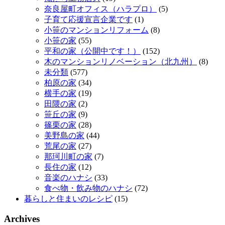
奈良屋町オフィス（ハラプロ）
(5)
子育て応援宣言企業です
(1)
小笹のマンションリフォーム
(8)
小笹の家
(55)
平和の家（公開中です！）
(152)
木のマンションリノベーション（北九州）
(8)
未分類
(577)
柏原の家
(34)
横手の家
(19)
田隈の家
(2)
笹丘の家
(9)
篠栗の家
(28)
美野島の家
(44)
荒尾の家
(27)
那珂川町の家
(7)
長住の家
(12)
音楽のハナシ
(33)
食べ物・飲み物のハナシ
(72)
暮らしと住まいのレシピ
(15)
Archives