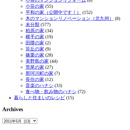
小笹のマンションリフォーム
(8)
小笹の家
(55)
平和の家（公開中です！）
(152)
木のマンションリノベーション（北九州）
(8)
未分類
(577)
柏原の家
(34)
横手の家
(19)
田隈の家
(2)
笹丘の家
(9)
篠栗の家
(28)
美野島の家
(44)
荒尾の家
(27)
那珂川町の家
(7)
長住の家
(12)
音楽のハナシ
(33)
食べ物・飲み物のハナシ
(72)
暮らしと住まいのレシピ
(15)
Archives
Archives