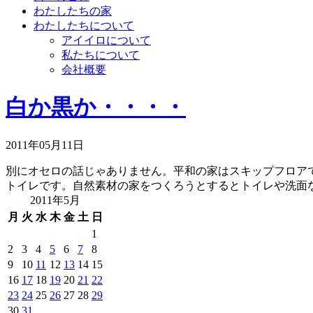
わたしたちの家
わたしたちについて
アイイロについて
私たちについて
会社概要
白か黒か・・・・
2011年05月11日
別にオセロの話じゃありません。平和の家はスキップフロア
トイレです。自然素材の家をつくろうとするとトイレや洗面な
2011年5月
月
火
水
木
金
土
日
1
2
3
4
5
6
7
8
9
10
11
12
13
14
15
16
17
18
19
20
21
22
23
24
25
26
27
28
29
30
31