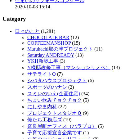
住まいのリフォームコンクール
2020-10-08 15:14
Category
日々のこと
(1,281)
CHOCOLATE BAR
(12)
COFFEEMANSHOP
(15)
Maruhachi那の津プロジェクト
(11)
Saturday.ANDREADY
(13)
YKH新築工事
(3)
Y様邸改修工事（マンションリノベ）
(13)
サテライトQ
(7)
シバタハウスプロジェクト
(6)
スポーツのハナシ
(2)
スミレのいえ(企画住宅)
(34)
ちょい飲みチョクチョク
(5)
にしやま内科
(22)
プロジェクトスタジオＱ
(9)
俺たち工務店ズ
(19)
奈良屋町オフィス（ハラプロ）
(5)
子育て応援宣言企業です
(1)