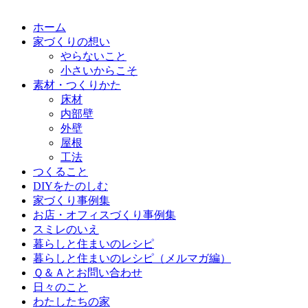
ホーム
家づくりの想い
やらないこと
小さいからこそ
素材・つくりかた
床材
内部壁
外壁
屋根
工法
つくること
DIYをたのしむ
家づくり事例集
お店・オフィスづくり事例集
スミレのいえ
暮らしと住まいのレシピ
暮らしと住まいのレシピ（メルマガ編）
Ｑ＆Ａとお問い合わせ
日々のこと
わたしたちの家