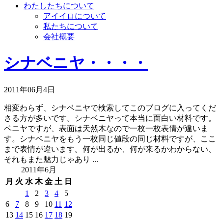
わたしたちについて
アイイロについて
私たちについて
会社概要
シナベニヤ・・・・
2011年06月4日
相変わらず、シナベニヤで検索してこのブログに入ってくだ
さる方が多いです。シナベニヤって本当に面白い材料です。
ベニヤですが、表面は天然木なので一枚一枚表情が違いま
す。シナベニヤをもう一枚同じ値段の同じ材料ですが、ここ
まで表情が違います。何が出るか、何が来るかわからない、
それもまた魅力じゃあり ...
2011年6月
月
火
水
木
金
土
日
1
2
3
4
5
6
7
8
9
10
11
12
13
14
15
16
17
18
19