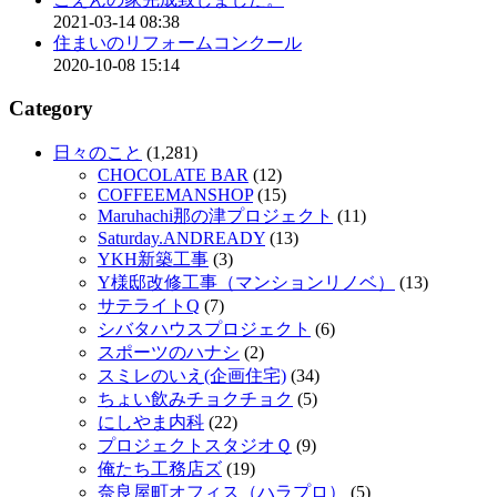
2021-03-14 08:38
住まいのリフォームコンクール
2020-10-08 15:14
Category
日々のこと
(1,281)
CHOCOLATE BAR
(12)
COFFEEMANSHOP
(15)
Maruhachi那の津プロジェクト
(11)
Saturday.ANDREADY
(13)
YKH新築工事
(3)
Y様邸改修工事（マンションリノベ）
(13)
サテライトQ
(7)
シバタハウスプロジェクト
(6)
スポーツのハナシ
(2)
スミレのいえ(企画住宅)
(34)
ちょい飲みチョクチョク
(5)
にしやま内科
(22)
プロジェクトスタジオＱ
(9)
俺たち工務店ズ
(19)
奈良屋町オフィス（ハラプロ）
(5)