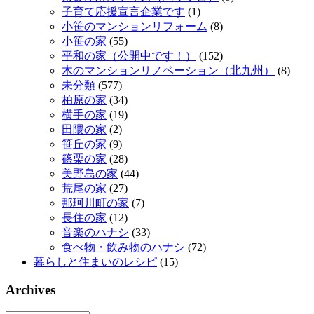
子育て応援宣言企業です
(1)
小笹のマンションリフォーム
(8)
小笹の家
(55)
平和の家（公開中です！）
(152)
木のマンションリノベーション（北九州）
(8)
未分類
(577)
柏原の家
(34)
横手の家
(19)
田隈の家
(2)
笹丘の家
(9)
篠栗の家
(28)
美野島の家
(44)
荒尾の家
(27)
那珂川町の家
(7)
長住の家
(12)
音楽のハナシ
(33)
食べ物・飲み物のハナシ
(72)
暮らしと住まいのレシピ
(15)
Archives