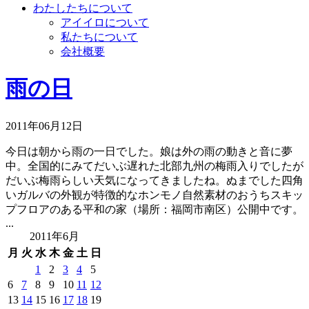
わたしたちについて
アイイロについて
私たちについて
会社概要
雨の日
2011年06月12日
今日は朝から雨の一日でした。娘は外の雨の動きと音に夢
中。全国的にみてだいぶ遅れた北部九州の梅雨入りでしたが
だいぶ梅雨らしい天気になってきましたね。ぬまでした四角
いガルバの外観が特徴的なホンモノ自然素材のおうちスキッ
プフロアのある平和の家（場所：福岡市南区）公開中です。
...
2011年6月
月
火
水
木
金
土
日
1
2
3
4
5
6
7
8
9
10
11
12
13
14
15
16
17
18
19