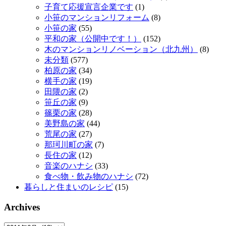
子育て応援宣言企業です
(1)
小笹のマンションリフォーム
(8)
小笹の家
(55)
平和の家（公開中です！）
(152)
木のマンションリノベーション（北九州）
(8)
未分類
(577)
柏原の家
(34)
横手の家
(19)
田隈の家
(2)
笹丘の家
(9)
篠栗の家
(28)
美野島の家
(44)
荒尾の家
(27)
那珂川町の家
(7)
長住の家
(12)
音楽のハナシ
(33)
食べ物・飲み物のハナシ
(72)
暮らしと住まいのレシピ
(15)
Archives