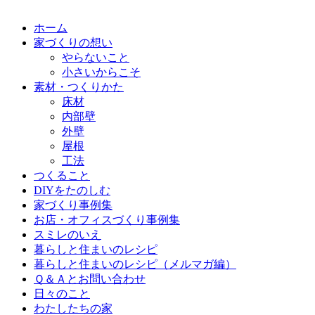
ホーム
家づくりの想い
やらないこと
小さいからこそ
素材・つくりかた
床材
内部壁
外壁
屋根
工法
つくること
DIYをたのしむ
家づくり事例集
お店・オフィスづくり事例集
スミレのいえ
暮らしと住まいのレシピ
暮らしと住まいのレシピ（メルマガ編）
Ｑ＆Ａとお問い合わせ
日々のこと
わたしたちの家