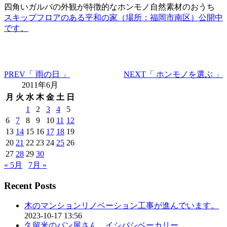
四角いガルバの外観が特徴的なホンモノ自然素材のおうち
スキップフロアのある平和の家（場所：福岡市南区）公開中
です。
PREV
「 雨の日 」
NEXT
「 ホンモノを選ぶ 」
2011年6月
月
火
水
木
金
土
日
1
2
3
4
5
6
7
8
9
10
11
12
13
14
15
16
17
18
19
20
21
22
23
24
25
26
27
28
29
30
« 5月
7月 »
Recent Posts
木のマンションリノベーション工事が進んでいます。
2023-10-17 13:56
久留米のパン屋さん イシバシベーカリー