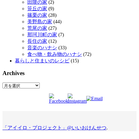
田隈の家
(2)
笹丘の家
(9)
篠栗の家
(28)
美野島の家
(44)
荒尾の家
(27)
那珂川町の家
(7)
長住の家
(12)
音楽のハナシ
(33)
食べ物・飲み物のハナシ
(72)
暮らしと住まいのレシピ
(15)
Archives
Archives
「アイイロ・プロジェクト」@いいおけんせつ
.