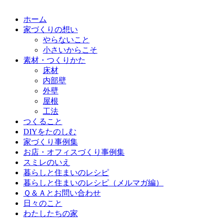
ホーム
家づくりの想い
やらないこと
小さいからこそ
素材・つくりかた
床材
内部壁
外壁
屋根
工法
つくること
DIYをたのしむ
家づくり事例集
お店・オフィスづくり事例集
スミレのいえ
暮らしと住まいのレシピ
暮らしと住まいのレシピ（メルマガ編）
Ｑ＆Ａとお問い合わせ
日々のこと
わたしたちの家