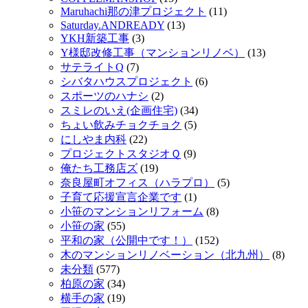
Maruhachi那の津プロジェクト
(11)
Saturday.ANDREADY
(13)
YKH新築工事
(3)
Y様邸改修工事（マンションリノベ）
(13)
サテライトQ
(7)
シバタハウスプロジェクト
(6)
スポーツのハナシ
(2)
スミレのいえ(企画住宅)
(34)
ちょい飲みチョクチョク
(5)
にしやま内科
(22)
プロジェクトスタジオＱ
(9)
俺たち工務店ズ
(19)
奈良屋町オフィス（ハラプロ）
(5)
子育て応援宣言企業です
(1)
小笹のマンションリフォーム
(8)
小笹の家
(55)
平和の家（公開中です！）
(152)
木のマンションリノベーション（北九州）
(8)
未分類
(577)
柏原の家
(34)
横手の家
(19)