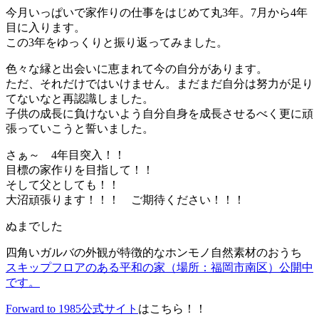
今月いっぱいで家作りの仕事をはじめて丸3年。7月から4年
目に入ります。
この3年をゆっくりと振り返ってみました。
色々な縁と出会いに恵まれて今の自分があります。
ただ、それだけではいけません。まだまだ自分は努力が足り
てないなと再認識しました。
子供の成長に負けないよう自分自身を成長させるべく更に頑
張っていこうと誓いました。
さぁ～ 4年目突入！！
目標の家作りを目指して！！
そして父としても！！
大沼頑張ります！！！ ご期待ください！！！
ぬまでした
四角いガルバの外観が特徴的なホンモノ自然素材のおうち
スキップフロアのある平和の家（場所：福岡市南区）公開中
です。
Forward to 1985公式サイト
はこちら！！