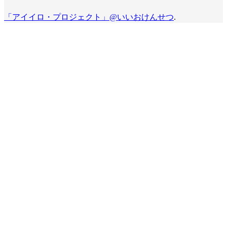
「アイイロ・プロジェクト」@いいおけんせつ
.