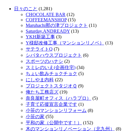
日々のこと
(1,281)
CHOCOLATE BAR
(12)
COFFEEMANSHOP
(15)
Maruhachi那の津プロジェクト
(11)
Saturday.ANDREADY
(13)
YKH新築工事
(3)
Y様邸改修工事（マンションリノベ）
(13)
サテライトQ
(7)
シバタハウスプロジェクト
(6)
スポーツのハナシ
(2)
スミレのいえ(企画住宅)
(34)
ちょい飲みチョクチョク
(5)
にしやま内科
(22)
プロジェクトスタジオＱ
(9)
俺たち工務店ズ
(19)
奈良屋町オフィス（ハラプロ）
(5)
子育て応援宣言企業です
(1)
小笹のマンションリフォーム
(8)
小笹の家
(55)
平和の家（公開中です！）
(152)
木のマンションリノベーション（北九州）
(8)