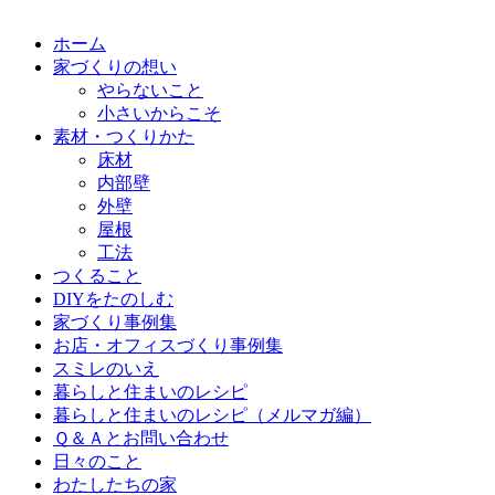
ホーム
家づくりの想い
やらないこと
小さいからこそ
素材・つくりかた
床材
内部壁
外壁
屋根
工法
つくること
DIYをたのしむ
家づくり事例集
お店・オフィスづくり事例集
スミレのいえ
暮らしと住まいのレシピ
暮らしと住まいのレシピ（メルマガ編）
Ｑ＆Ａとお問い合わせ
日々のこと
わたしたちの家