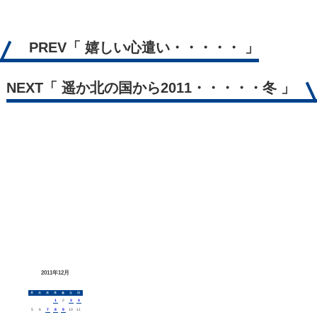
PREV
「 嬉しい心遣い・・・・・ 」
NEXT
「 遥か北の国から2011・・・・・冬 」
2011年12月
月
火
水
木
金
土
日
1
2
3
4
5
6
7
8
9
10
11