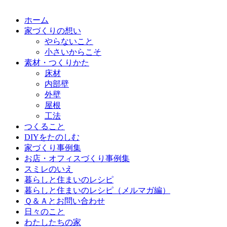
ホーム
家づくりの想い
やらないこと
小さいからこそ
素材・つくりかた
床材
内部壁
外壁
屋根
工法
つくること
DIYをたのしむ
家づくり事例集
お店・オフィスづくり事例集
スミレのいえ
暮らしと住まいのレシピ
暮らしと住まいのレシピ（メルマガ編）
Ｑ＆Ａとお問い合わせ
日々のこと
わたしたちの家