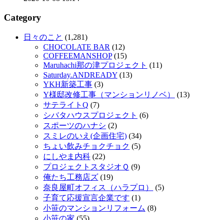
Category
日々のこと
(1,281)
CHOCOLATE BAR
(12)
COFFEEMANSHOP
(15)
Maruhachi那の津プロジェクト
(11)
Saturday.ANDREADY
(13)
YKH新築工事
(3)
Y様邸改修工事（マンションリノベ）
(13)
サテライトQ
(7)
シバタハウスプロジェクト
(6)
スポーツのハナシ
(2)
スミレのいえ(企画住宅)
(34)
ちょい飲みチョクチョク
(5)
にしやま内科
(22)
プロジェクトスタジオＱ
(9)
俺たち工務店ズ
(19)
奈良屋町オフィス（ハラプロ）
(5)
子育て応援宣言企業です
(1)
小笹のマンションリフォーム
(8)
小笹の家
(55)