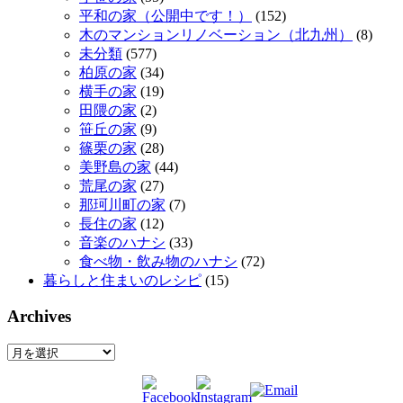
平和の家（公開中です！）
(152)
木のマンションリノベーション（北九州）
(8)
未分類
(577)
柏原の家
(34)
横手の家
(19)
田隈の家
(2)
笹丘の家
(9)
篠栗の家
(28)
美野島の家
(44)
荒尾の家
(27)
那珂川町の家
(7)
長住の家
(12)
音楽のハナシ
(33)
食べ物・飲み物のハナシ
(72)
暮らしと住まいのレシピ
(15)
Archives
Archives