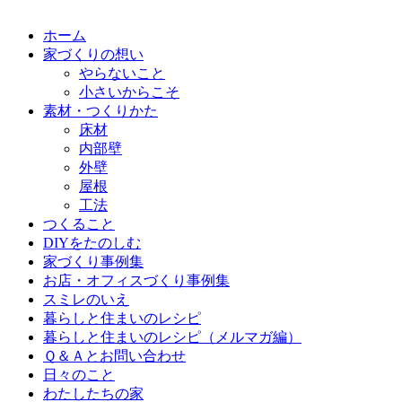
ホーム
家づくりの想い
やらないこと
小さいからこそ
素材・つくりかた
床材
内部壁
外壁
屋根
工法
つくること
DIYをたのしむ
家づくり事例集
お店・オフィスづくり事例集
スミレのいえ
暮らしと住まいのレシピ
暮らしと住まいのレシピ（メルマガ編）
Ｑ＆Ａとお問い合わせ
日々のこと
わたしたちの家