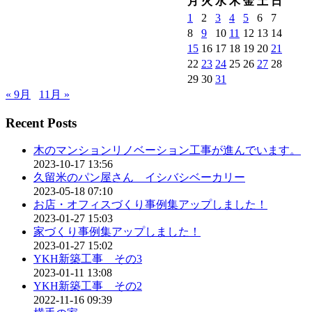
月
火
水
木
金
土
日
1
2
3
4
5
6
7
8
9
10
11
12
13
14
15
16
17
18
19
20
21
22
23
24
25
26
27
28
29
30
31
« 9月
11月 »
Recent Posts
木のマンションリノベーション工事が進んでいます。
2023-10-17 13:56
久留米のパン屋さん イシバシベーカリー
2023-05-18 07:10
お店・オフィスづくり事例集アップしました！
2023-01-27 15:03
家づくり事例集アップしました！
2023-01-27 15:02
YKH新築工事 その3
2023-01-11 13:08
YKH新築工事 その2
2022-11-16 09:39