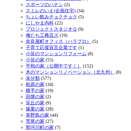
スポーツのハナシ
(2)
スミレのいえ(企画住宅)
(34)
ちょい飲みチョクチョク
(5)
にしやま内科
(22)
プロジェクトスタジオＱ
(9)
俺たち工務店ズ
(19)
奈良屋町オフィス（ハラプロ）
(5)
子育て応援宣言企業です
(1)
小笹のマンションリフォーム
(8)
小笹の家
(55)
平和の家（公開中です！）
(152)
木のマンションリノベーション（北九州）
(8)
未分類
(577)
柏原の家
(34)
横手の家
(19)
田隈の家
(2)
笹丘の家
(9)
篠栗の家
(28)
美野島の家
(44)
荒尾の家
(27)
那珂川町の家
(7)