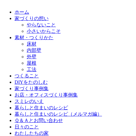
ホーム
家づくりの想い
やらないこと
小さいからこそ
素材・つくりかた
床材
内部壁
外壁
屋根
工法
つくること
DIYをたのしむ
家づくり事例集
お店・オフィスづくり事例集
スミレのいえ
暮らしと住まいのレシピ
暮らしと住まいのレシピ（メルマガ編）
Ｑ＆Ａとお問い合わせ
日々のこと
わたしたちの家