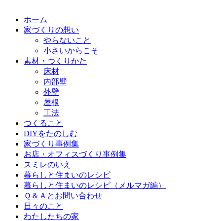
ホーム
家づくりの想い
やらないこと
小さいからこそ
素材・つくりかた
床材
内部壁
外壁
屋根
工法
つくること
DIYをたのしむ
家づくり事例集
お店・オフィスづくり事例集
スミレのいえ
暮らしと住まいのレシピ
暮らしと住まいのレシピ（メルマガ編）
Ｑ＆Ａとお問い合わせ
日々のこと
わたしたちの家