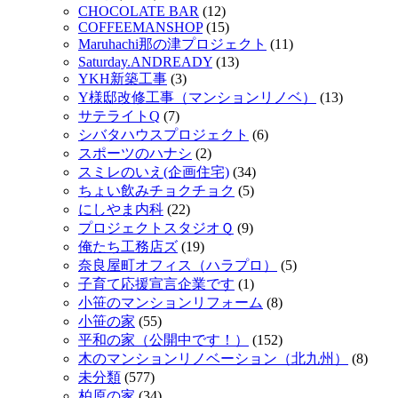
CHOCOLATE BAR
(12)
COFFEEMANSHOP
(15)
Maruhachi那の津プロジェクト
(11)
Saturday.ANDREADY
(13)
YKH新築工事
(3)
Y様邸改修工事（マンションリノベ）
(13)
サテライトQ
(7)
シバタハウスプロジェクト
(6)
スポーツのハナシ
(2)
スミレのいえ(企画住宅)
(34)
ちょい飲みチョクチョク
(5)
にしやま内科
(22)
プロジェクトスタジオＱ
(9)
俺たち工務店ズ
(19)
奈良屋町オフィス（ハラプロ）
(5)
子育て応援宣言企業です
(1)
小笹のマンションリフォーム
(8)
小笹の家
(55)
平和の家（公開中です！）
(152)
木のマンションリノベーション（北九州）
(8)
未分類
(577)
柏原の家
(34)