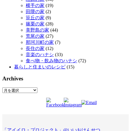
横手の家
(19)
田隈の家
(2)
笹丘の家
(9)
篠栗の家
(28)
美野島の家
(44)
荒尾の家
(27)
那珂川町の家
(7)
長住の家
(12)
音楽のハナシ
(33)
食べ物・飲み物のハナシ
(72)
暮らしと住まいのレシピ
(15)
Archives
Archives
「アイイロ・プロジェクト」@いいおけんせつ
.