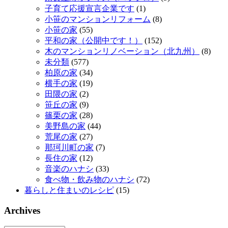
子育て応援宣言企業です
(1)
小笹のマンションリフォーム
(8)
小笹の家
(55)
平和の家（公開中です！）
(152)
木のマンションリノベーション（北九州）
(8)
未分類
(577)
柏原の家
(34)
横手の家
(19)
田隈の家
(2)
笹丘の家
(9)
篠栗の家
(28)
美野島の家
(44)
荒尾の家
(27)
那珂川町の家
(7)
長住の家
(12)
音楽のハナシ
(33)
食べ物・飲み物のハナシ
(72)
暮らしと住まいのレシピ
(15)
Archives