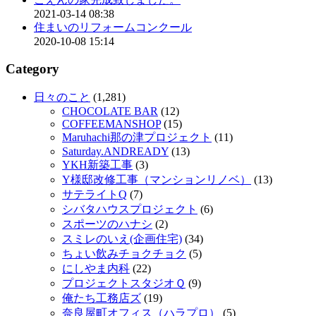
2021-03-14 08:38
住まいのリフォームコンクール
2020-10-08 15:14
Category
日々のこと
(1,281)
CHOCOLATE BAR
(12)
COFFEEMANSHOP
(15)
Maruhachi那の津プロジェクト
(11)
Saturday.ANDREADY
(13)
YKH新築工事
(3)
Y様邸改修工事（マンションリノベ）
(13)
サテライトQ
(7)
シバタハウスプロジェクト
(6)
スポーツのハナシ
(2)
スミレのいえ(企画住宅)
(34)
ちょい飲みチョクチョク
(5)
にしやま内科
(22)
プロジェクトスタジオＱ
(9)
俺たち工務店ズ
(19)
奈良屋町オフィス（ハラプロ）
(5)