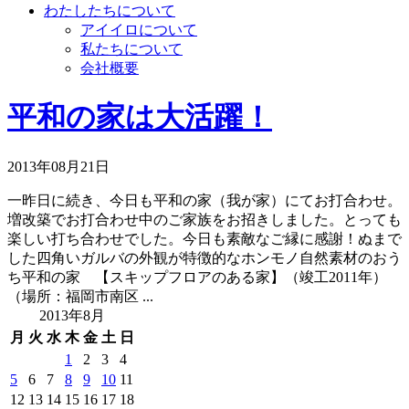
わたしたちについて
アイイロについて
私たちについて
会社概要
平和の家は大活躍！
2013年08月21日
一昨日に続き、今日も平和の家（我が家）にてお打合わせ。
増改築でお打合わせ中のご家族をお招きしました。とっても
楽しい打ち合わせでした。今日も素敵なご縁に感謝！ぬまで
した四角いガルバの外観が特徴的なホンモノ自然素材のおう
ち平和の家 【スキップフロアのある家】（竣工2011年）
（場所：福岡市南区 ...
2013年8月
月
火
水
木
金
土
日
1
2
3
4
5
6
7
8
9
10
11
12
13
14
15
16
17
18