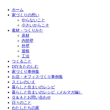
ホーム
家づくりの想い
やらないこと
小さいからこそ
素材・つくりかた
床材
内部壁
外壁
屋根
工法
つくること
DIYをたのしむ
家づくり事例集
お店・オフィスづくり事例集
スミレのいえ
暮らしと住まいのレシピ
暮らしと住まいのレシピ（メルマガ編）
Ｑ＆Ａとお問い合わせ
日々のこと
わたしたちの家