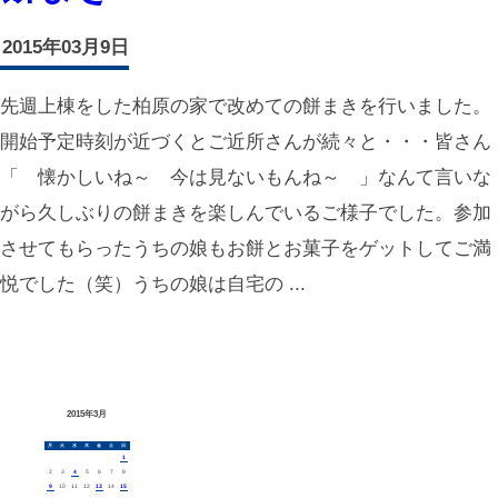
2015年03月9日
先週上棟をした柏原の家で改めての餅まきを行いました。
開始予定時刻が近づくとご近所さんが続々と・・・皆さん
「 懐かしいね～ 今は見ないもんね～ 」なんて言いな
がら久しぶりの餅まきを楽しんでいるご様子でした。参加
させてもらったうちの娘もお餅とお菓子をゲットしてご満
悦でした（笑）うちの娘は自宅の ...
2015年3月
月
火
水
木
金
土
日
1
2
3
4
5
6
7
8
9
10
11
12
13
14
15