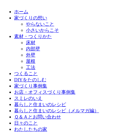
ホーム
家づくりの想い
やらないこと
小さいからこそ
素材・つくりかた
床材
内部壁
外壁
屋根
工法
つくること
DIYをたのしむ
家づくり事例集
お店・オフィスづくり事例集
スミレのいえ
暮らしと住まいのレシピ
暮らしと住まいのレシピ（メルマガ編）
Ｑ＆Ａとお問い合わせ
日々のこと
わたしたちの家