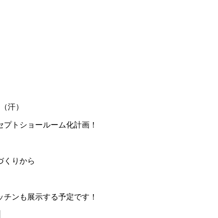
た（汗）
セプトショールーム化計画！
づくりから
ッチンも展示する予定です！