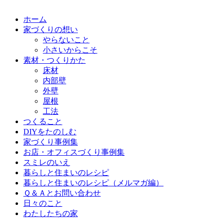
ホーム
家づくりの想い
やらないこと
小さいからこそ
素材・つくりかた
床材
内部壁
外壁
屋根
工法
つくること
DIYをたのしむ
家づくり事例集
お店・オフィスづくり事例集
スミレのいえ
暮らしと住まいのレシピ
暮らしと住まいのレシピ（メルマガ編）
Ｑ＆Ａとお問い合わせ
日々のこと
わたしたちの家