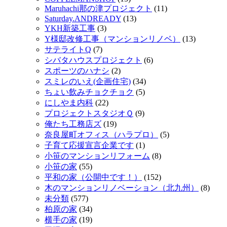
Maruhachi那の津プロジェクト
(11)
Saturday.ANDREADY
(13)
YKH新築工事
(3)
Y様邸改修工事（マンションリノベ）
(13)
サテライトQ
(7)
シバタハウスプロジェクト
(6)
スポーツのハナシ
(2)
スミレのいえ(企画住宅)
(34)
ちょい飲みチョクチョク
(5)
にしやま内科
(22)
プロジェクトスタジオＱ
(9)
俺たち工務店ズ
(19)
奈良屋町オフィス（ハラプロ）
(5)
子育て応援宣言企業です
(1)
小笹のマンションリフォーム
(8)
小笹の家
(55)
平和の家（公開中です！）
(152)
木のマンションリノベーション（北九州）
(8)
未分類
(577)
柏原の家
(34)
横手の家
(19)