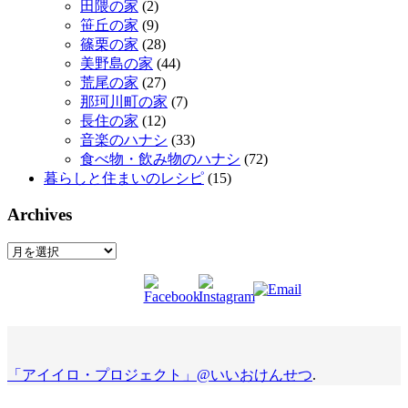
田隈の家
(2)
笹丘の家
(9)
篠栗の家
(28)
美野島の家
(44)
荒尾の家
(27)
那珂川町の家
(7)
長住の家
(12)
音楽のハナシ
(33)
食べ物・飲み物のハナシ
(72)
暮らしと住まいのレシピ
(15)
Archives
Archives
「アイイロ・プロジェクト」@いいおけんせつ
.