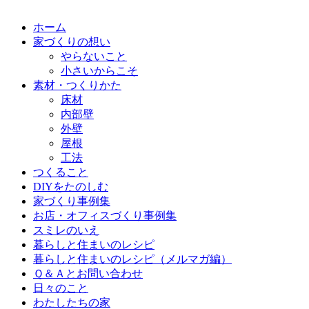
ホーム
家づくりの想い
やらないこと
小さいからこそ
素材・つくりかた
床材
内部壁
外壁
屋根
工法
つくること
DIYをたのしむ
家づくり事例集
お店・オフィスづくり事例集
スミレのいえ
暮らしと住まいのレシピ
暮らしと住まいのレシピ（メルマガ編）
Ｑ＆Ａとお問い合わせ
日々のこと
わたしたちの家