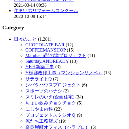
2021-03-14 08:38
住まいのリフォームコンクール
2020-10-08 15:14
Category
日々のこと
(1,281)
CHOCOLATE BAR
(12)
COFFEEMANSHOP
(15)
Maruhachi那の津プロジェクト
(11)
Saturday.ANDREADY
(13)
YKH新築工事
(3)
Y様邸改修工事（マンションリノベ）
(13)
サテライトQ
(7)
シバタハウスプロジェクト
(6)
スポーツのハナシ
(2)
スミレのいえ(企画住宅)
(34)
ちょい飲みチョクチョク
(5)
にしやま内科
(22)
プロジェクトスタジオＱ
(9)
俺たち工務店ズ
(19)
奈良屋町オフィス（ハラプロ）
(5)