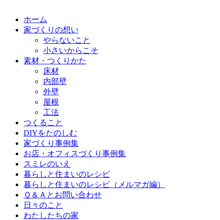
ホーム
家づくりの想い
やらないこと
小さいからこそ
素材・つくりかた
床材
内部壁
外壁
屋根
工法
つくること
DIYをたのしむ
家づくり事例集
お店・オフィスづくり事例集
スミレのいえ
暮らしと住まいのレシピ
暮らしと住まいのレシピ（メルマガ編）
Ｑ＆Ａとお問い合わせ
日々のこと
わたしたちの家