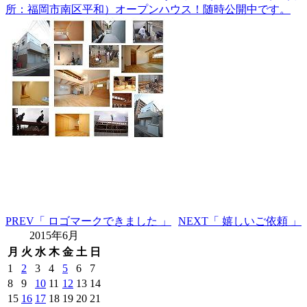
所：福岡市南区平和）オープンハウス！随時公開中です。
PREV
「 ロゴマークできました 」
NEXT
「 嬉しいご依頼 」
2015年6月
月
火
水
木
金
土
日
1
2
3
4
5
6
7
8
9
10
11
12
13
14
15
16
17
18
19
20
21