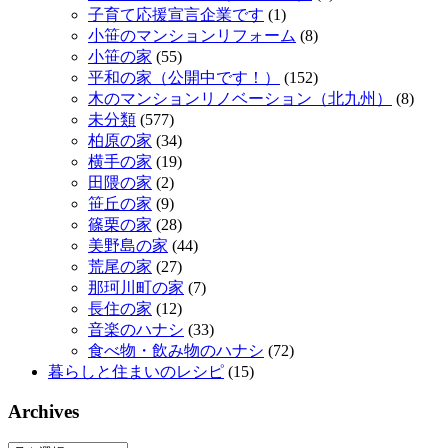
子育て応援宣言企業です
(1)
小笹のマンションリフォーム
(8)
小笹の家
(55)
平和の家（公開中です！）
(152)
木のマンションリノベーション（北九州）
(8)
未分類
(577)
柏原の家
(34)
横手の家
(19)
田隈の家
(2)
笹丘の家
(9)
篠栗の家
(28)
美野島の家
(44)
荒尾の家
(27)
那珂川町の家
(7)
長住の家
(12)
音楽のハナシ
(33)
食べ物・飲み物のハナシ
(72)
暮らしと住まいのレシピ
(15)
Archives