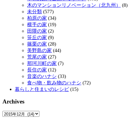
木のマンションリノベーション（北九州）
(8)
未分類
(577)
柏原の家
(34)
横手の家
(19)
田隈の家
(2)
笹丘の家
(9)
篠栗の家
(28)
美野島の家
(44)
荒尾の家
(27)
那珂川町の家
(7)
長住の家
(12)
音楽のハナシ
(33)
食べ物・飲み物のハナシ
(72)
暮らしと住まいのレシピ
(15)
Archives
Archives