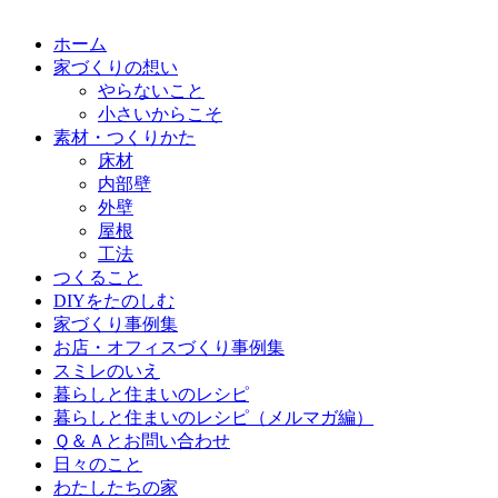
ホーム
家づくりの想い
やらないこと
小さいからこそ
素材・つくりかた
床材
内部壁
外壁
屋根
工法
つくること
DIYをたのしむ
家づくり事例集
お店・オフィスづくり事例集
スミレのいえ
暮らしと住まいのレシピ
暮らしと住まいのレシピ（メルマガ編）
Ｑ＆Ａとお問い合わせ
日々のこと
わたしたちの家