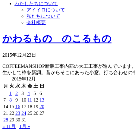
わたしたちについて
アイイロについて
私たちについて
会社概要
かわるもの のこるもの
2015年12月23日
COFFEEMANSHOP新装工事内部の大工工事が進んで
生かして枠を新調。昔からそこにあった小窓。打ち合わせの中
2015年12月
月
火
水
木
金
土
日
1
2
3
4
5
6
7
8
9
10
11
12
13
14
15
16
17
18
19
20
21
22
23
24
25
26
27
28
29
30
31
« 11月
1月 »