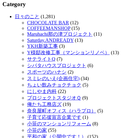
Category
日々のこと
(1,281)
CHOCOLATE BAR
(12)
COFFEEMANSHOP
(15)
Maruhachi那の津プロジェクト
(11)
Saturday.ANDREADY
(13)
YKH新築工事
(3)
Y様邸改修工事（マンションリノベ）
(13)
サテライトQ
(7)
シバタハウスプロジェクト
(6)
スポーツのハナシ
(2)
スミレのいえ(企画住宅)
(34)
ちょい飲みチョクチョク
(5)
にしやま内科
(22)
プロジェクトスタジオＱ
(9)
俺たち工務店ズ
(19)
奈良屋町オフィス（ハラプロ）
(5)
子育て応援宣言企業です
(1)
小笹のマンションリフォーム
(8)
小笹の家
(55)
平和の家（公開中です！）
(152)