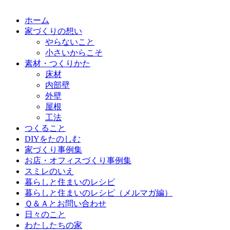
ホーム
家づくりの想い
やらないこと
小さいからこそ
素材・つくりかた
床材
内部壁
外壁
屋根
工法
つくること
DIYをたのしむ
家づくり事例集
お店・オフィスづくり事例集
スミレのいえ
暮らしと住まいのレシピ
暮らしと住まいのレシピ（メルマガ編）
Ｑ＆Ａとお問い合わせ
日々のこと
わたしたちの家