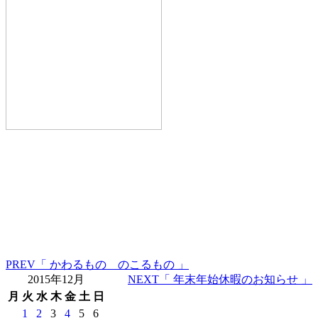
PREV
「 かわるもの のこるもの 」
2015年12月
NEXT
「 年末年始休暇のお知らせ 」
月
火
水
木
金
土
日
1
2
3
4
5
6