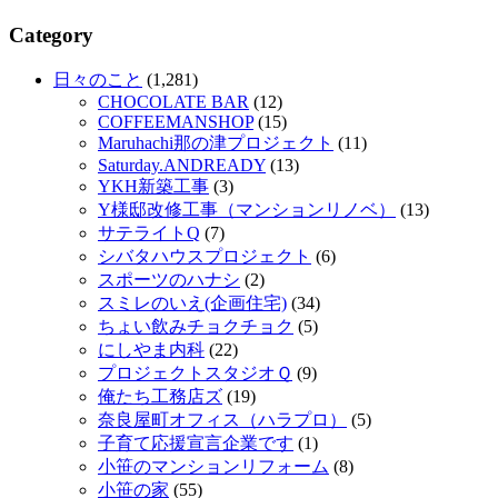
Category
日々のこと
(1,281)
CHOCOLATE BAR
(12)
COFFEEMANSHOP
(15)
Maruhachi那の津プロジェクト
(11)
Saturday.ANDREADY
(13)
YKH新築工事
(3)
Y様邸改修工事（マンションリノベ）
(13)
サテライトQ
(7)
シバタハウスプロジェクト
(6)
スポーツのハナシ
(2)
スミレのいえ(企画住宅)
(34)
ちょい飲みチョクチョク
(5)
にしやま内科
(22)
プロジェクトスタジオＱ
(9)
俺たち工務店ズ
(19)
奈良屋町オフィス（ハラプロ）
(5)
子育て応援宣言企業です
(1)
小笹のマンションリフォーム
(8)
小笹の家
(55)