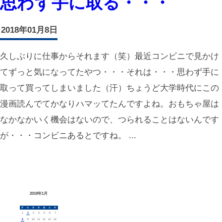
思わず手に取る・・・
2018年01月8日
久しぶりに仕事からそれます（笑）最近コンビニで見かけ
てずっと気になってたやつ・・・それは・・・思わず手に
取って買ってしまいました（汗）ちょうど大学時代にこの
漫画読んでてかなりハマッてたんですよね。おもちゃ屋は
なかなかいく機会はないので、つられることはないんです
が・・・コンビニあるとですね。 ...
2018年1月
月
火
水
木
金
土
日
1
2
3
4
5
6
7
8
9
10
11
12
13
14