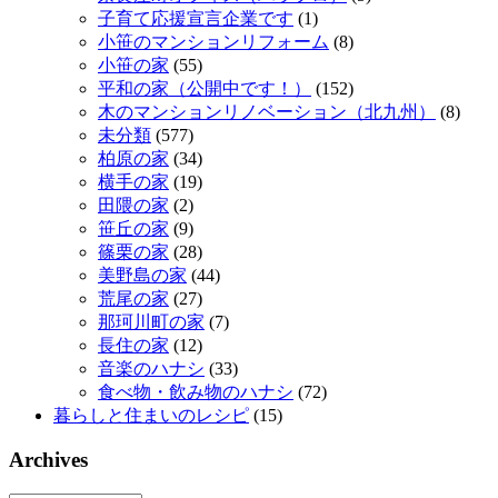
子育て応援宣言企業です
(1)
小笹のマンションリフォーム
(8)
小笹の家
(55)
平和の家（公開中です！）
(152)
木のマンションリノベーション（北九州）
(8)
未分類
(577)
柏原の家
(34)
横手の家
(19)
田隈の家
(2)
笹丘の家
(9)
篠栗の家
(28)
美野島の家
(44)
荒尾の家
(27)
那珂川町の家
(7)
長住の家
(12)
音楽のハナシ
(33)
食べ物・飲み物のハナシ
(72)
暮らしと住まいのレシピ
(15)
Archives