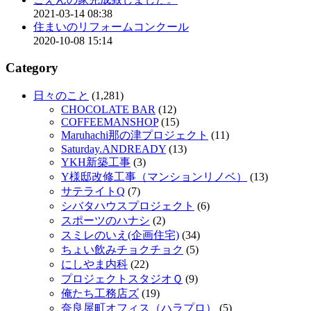
2021-03-14 08:38
住まいのリフォームコンクール
2020-10-08 15:14
Category
日々のこと
(1,281)
CHOCOLATE BAR
(12)
COFFEEMANSHOP
(15)
Maruhachi那の津プロジェクト
(11)
Saturday.ANDREADY
(13)
YKH新築工事
(3)
Y様邸改修工事（マンションリノベ）
(13)
サテライトQ
(7)
シバタハウスプロジェクト
(6)
スポーツのハナシ
(2)
スミレのいえ(企画住宅)
(34)
ちょい飲みチョクチョク
(5)
にしやま内科
(22)
プロジェクトスタジオＱ
(9)
俺たち工務店ズ
(19)
奈良屋町オフィス（ハラプロ）
(5)