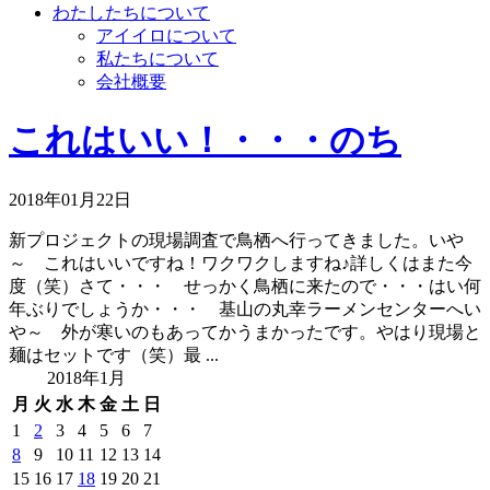
わたしたちについて
アイイロについて
私たちについて
会社概要
これはいい！・・・のち
2018年01月22日
新プロジェクトの現場調査で鳥栖へ行ってきました。いや
～ これはいいですね！ワクワクしますね♪詳しくはまた今
度（笑）さて・・・ せっかく鳥栖に来たので・・・はい何
年ぶりでしょうか・・・ 基山の丸幸ラーメンセンターへい
や～ 外が寒いのもあってかうまかったです。やはり現場と
麺はセットです（笑）最 ...
2018年1月
月
火
水
木
金
土
日
1
2
3
4
5
6
7
8
9
10
11
12
13
14
15
16
17
18
19
20
21