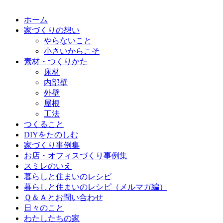
ホーム
家づくりの想い
やらないこと
小さいからこそ
素材・つくりかた
床材
内部壁
外壁
屋根
工法
つくること
DIYをたのしむ
家づくり事例集
お店・オフィスづくり事例集
スミレのいえ
暮らしと住まいのレシピ
暮らしと住まいのレシピ（メルマガ編）
Ｑ＆Ａとお問い合わせ
日々のこと
わたしたちの家