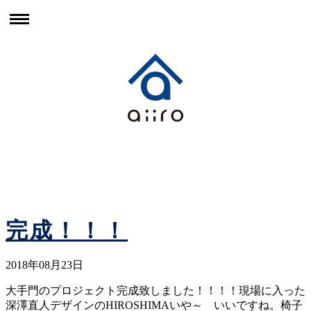
ホーム
家づくりの想い
素材・つくりかた
つくること
暮らしと住まいのレシピ
暮らしと住まいのレシピ（メルマガ編）
完成！！！
2018年08月23日
大手門のプロジェクト完成致しました！！！！現場に入った
深澤直人デザインのHIROSHIMAいや～ いいですね。椅子