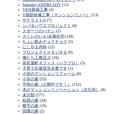
Saturday.ANDREADY
(13)
YKH新築工事
(3)
Y様邸改修工事（マンションリノベ）
(13)
サテライトQ
(7)
シバタハウスプロジェクト
(6)
スポーツのハナシ
(2)
スミレのいえ(企画住宅)
(34)
ちょい飲みチョクチョク
(5)
にしやま内科
(22)
プロジェクトスタジオＱ
(9)
俺たち工務店ズ
(19)
奈良屋町オフィス（ハラプロ）
(5)
子育て応援宣言企業です
(1)
小笹のマンションリフォーム
(8)
小笹の家
(55)
平和の家（公開中です！）
(152)
木のマンションリノベーション（北九州）
(8)
未分類
(577)
柏原の家
(34)
横手の家
(19)
田隈の家
(2)