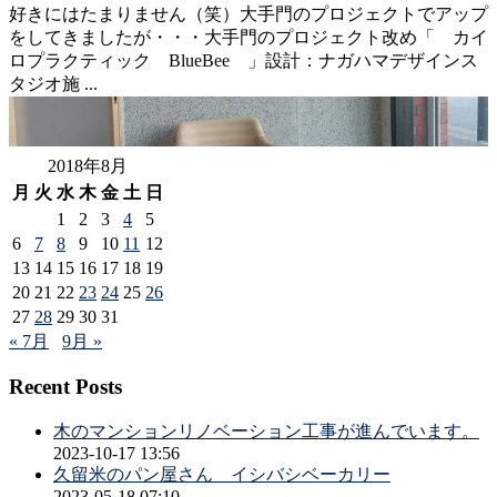
好きにはたまりません（笑）大手門のプロジェクトでアップ
をしてきましたが・・・大手門のプロジェクト改め「 カイ
ロプラクティック BlueBee 」設計：ナガハマデザインス
タジオ施 ...
2018年8月
月
火
水
木
金
土
日
1
2
3
4
5
6
7
8
9
10
11
12
13
14
15
16
17
18
19
20
21
22
23
24
25
26
27
28
29
30
31
« 7月
9月 »
Recent Posts
木のマンションリノベーション工事が進んでいます。
2023-10-17 13:56
久留米のパン屋さん イシバシベーカリー
2023-05-18 07:10