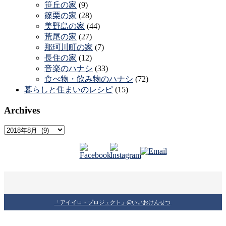
笹丘の家
(9)
篠栗の家
(28)
美野島の家
(44)
荒尾の家
(27)
那珂川町の家
(7)
長住の家
(12)
音楽のハナシ
(33)
食べ物・飲み物のハナシ
(72)
暮らしと住まいのレシピ
(15)
Archives
Archives
「アイイロ・プロジェクト」@いいおけんせつ
.