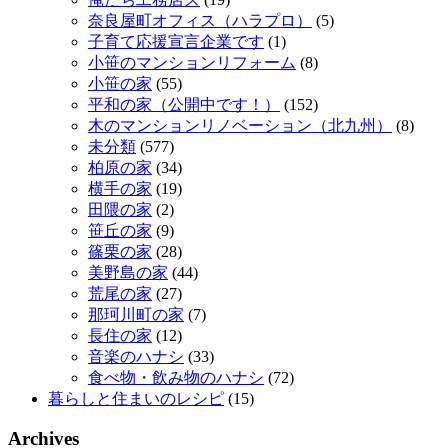
奈良屋町オフィス（ハラプロ）
(5)
子育て応援宣言企業です
(1)
小笹のマンションリフォーム
(8)
小笹の家
(55)
平和の家（公開中です！）
(152)
木のマンションリノベーション（北九州）
(8)
未分類
(577)
柏原の家
(34)
横手の家
(19)
田隈の家
(2)
笹丘の家
(9)
篠栗の家
(28)
美野島の家
(44)
荒尾の家
(27)
那珂川町の家
(7)
長住の家
(12)
音楽のハナシ
(33)
食べ物・飲み物のハナシ
(72)
暮らしと住まいのレシピ
(15)
Archives