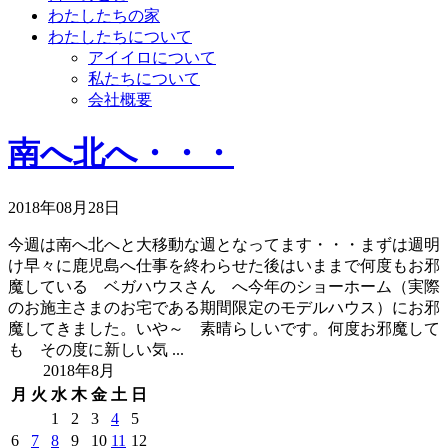
わたしたちの家
わたしたちについて
アイイロについて
私たちについて
会社概要
南へ北へ・・・
2018年08月28日
今週は南へ北へと大移動な週となってます・・・まずは週明
け早々に鹿児島へ仕事を終わらせた後はいままで何度もお邪
魔している ベガハウスさん へ今年のショーホーム（実際
のお施主さまのお宅である期間限定のモデルハウス）にお邪
魔してきました。いや～ 素晴らしいです。何度お邪魔して
も その度に新しい気 ...
2018年8月
月
火
水
木
金
土
日
1
2
3
4
5
6
7
8
9
10
11
12