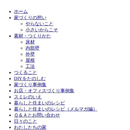
ホーム
家づくりの想い
やらないこと
小さいからこそ
素材・つくりかた
床材
内部壁
外壁
屋根
工法
つくること
DIYをたのしむ
家づくり事例集
お店・オフィスづくり事例集
スミレのいえ
暮らしと住まいのレシピ
暮らしと住まいのレシピ（メルマガ編）
Ｑ＆Ａとお問い合わせ
日々のこと
わたしたちの家