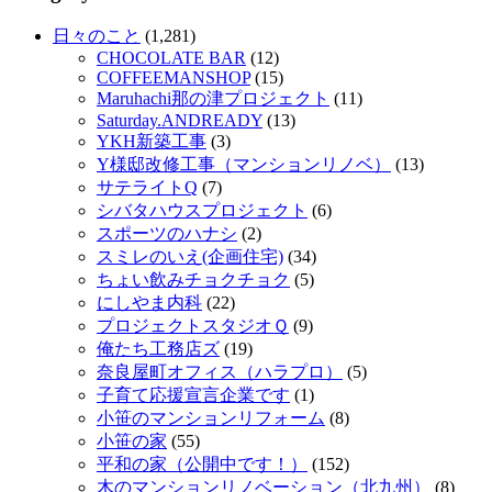
日々のこと
(1,281)
CHOCOLATE BAR
(12)
COFFEEMANSHOP
(15)
Maruhachi那の津プロジェクト
(11)
Saturday.ANDREADY
(13)
YKH新築工事
(3)
Y様邸改修工事（マンションリノベ）
(13)
サテライトQ
(7)
シバタハウスプロジェクト
(6)
スポーツのハナシ
(2)
スミレのいえ(企画住宅)
(34)
ちょい飲みチョクチョク
(5)
にしやま内科
(22)
プロジェクトスタジオＱ
(9)
俺たち工務店ズ
(19)
奈良屋町オフィス（ハラプロ）
(5)
子育て応援宣言企業です
(1)
小笹のマンションリフォーム
(8)
小笹の家
(55)
平和の家（公開中です！）
(152)
木のマンションリノベーション（北九州）
(8)