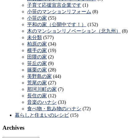
子育て応援宣言企業です
(1)
小笹のマンションリフォーム
(8)
小笹の家
(55)
平和の家（公開中です！）
(152)
木のマンションリノベーション（北九州）
(8)
未分類
(577)
柏原の家
(34)
横手の家
(19)
田隈の家
(2)
笹丘の家
(9)
篠栗の家
(28)
美野島の家
(44)
荒尾の家
(27)
那珂川町の家
(7)
長住の家
(12)
音楽のハナシ
(33)
食べ物・飲み物のハナシ
(72)
暮らしと住まいのレシピ
(15)
Archives