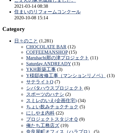
ごえんの家完成致しました。
2021-03-14 08:38
住まいのリフォームコンクール
2020-10-08 15:14
Category
日々のこと
(1,281)
CHOCOLATE BAR
(12)
COFFEEMANSHOP
(15)
Maruhachi那の津プロジェクト
(11)
Saturday.ANDREADY
(13)
YKH新築工事
(3)
Y様邸改修工事（マンションリノベ）
(13)
サテライトQ
(7)
シバタハウスプロジェクト
(6)
スポーツのハナシ
(2)
スミレのいえ(企画住宅)
(34)
ちょい飲みチョクチョク
(5)
にしやま内科
(22)
プロジェクトスタジオＱ
(9)
俺たち工務店ズ
(19)
奈良屋町オフィス（ハラプロ）
(5)