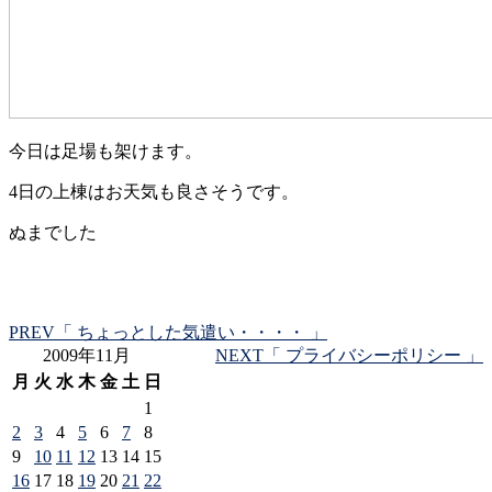
今日は足場も架けます。
4日の上棟はお天気も良さそうです。
ぬまでした
PREV
「 ちょっとした気遣い・・・・ 」
2009年11月
NEXT
「 プライバシーポリシー 」
月
火
水
木
金
土
日
1
2
3
4
5
6
7
8
9
10
11
12
13
14
15
16
17
18
19
20
21
22