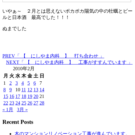
いやぁ～ ２月とは思えないポカポカ陽気の中の牡蠣とビー
ルと日本酒 最高でした！！！
ぬまでした
PREV
「 【 にしやま内科 】 打ち合わせ 」
NEXT
「 【 にしやま内科 】 工事がすすんでいます 」
2010年2月
月
火
水
木
金
土
日
1
2
3
4
5
6
7
8
9
10
11
12
13
14
15
16
17
18
19
20
21
22
23
24
25
26
27
28
« 1月
3月 »
Recent Posts
木のマンションリノベーション工事が進んでいます。