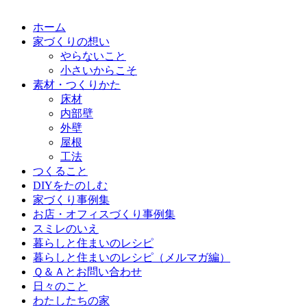
ホーム
家づくりの想い
やらないこと
小さいからこそ
素材・つくりかた
床材
内部壁
外壁
屋根
工法
つくること
DIYをたのしむ
家づくり事例集
お店・オフィスづくり事例集
スミレのいえ
暮らしと住まいのレシピ
暮らしと住まいのレシピ（メルマガ編）
Ｑ＆Ａとお問い合わせ
日々のこと
わたしたちの家