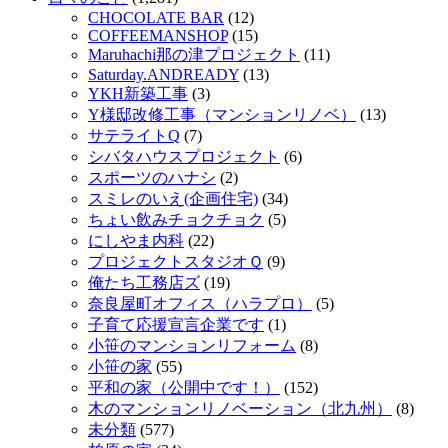
CHOCOLATE BAR
(12)
COFFEEMANSHOP
(15)
Maruhachi那の津プロジェクト
(11)
Saturday.ANDREADY
(13)
YKH新築工事
(3)
Y様邸改修工事（マンションリノベ）
(13)
サテライトQ
(7)
シバタハウスプロジェクト
(6)
スポーツのハナシ
(2)
スミレのいえ(企画住宅)
(34)
ちょい飲みチョクチョク
(5)
にしやま内科
(22)
プロジェクトスタジオＱ
(9)
俺たち工務店ズ
(19)
奈良屋町オフィス（ハラプロ）
(5)
子育て応援宣言企業です
(1)
小笹のマンションリフォーム
(8)
小笹の家
(55)
平和の家（公開中です！）
(152)
木のマンションリノベーション（北九州）
(8)
未分類
(577)