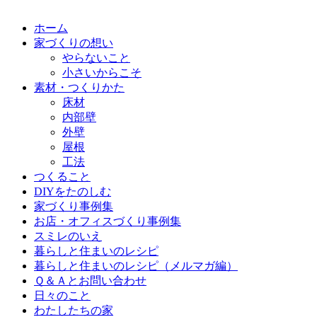
ホーム
家づくりの想い
やらないこと
小さいからこそ
素材・つくりかた
床材
内部壁
外壁
屋根
工法
つくること
DIYをたのしむ
家づくり事例集
お店・オフィスづくり事例集
スミレのいえ
暮らしと住まいのレシピ
暮らしと住まいのレシピ（メルマガ編）
Ｑ＆Ａとお問い合わせ
日々のこと
わたしたちの家