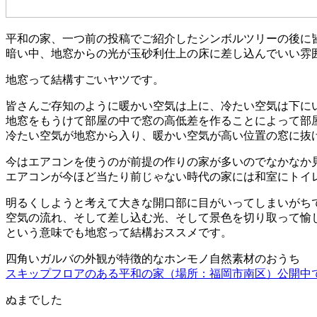
平和の家、一つ前の投稿でご紹介したシンボルツリーの後に
暗い中、地窓からの光が玉砂利仕上の床に差し込んでいい雰
地窓って結構すごいヤツです。
皆さんご存知のように暖かい空気は上に、冷たい空気は下に
地窓をもうけて部屋の中で窓の高低差を作ることによって部
冷たい空気が地窓から入り、暖かい空気が高い位置の窓に抜
今はエアコンを使うのが前提の作りの家が多いのでなかなか
エアコンが今ほど当たり前じゃない時代の家には和室にトイ
明るくしようと考えて大きな開口部に目がいってしまいがち
空気の流れ、そして差し込む光、そして景色を切り取って愉
という意味でも地窓って結構おススメです。
四角いガルバの外観が特徴的なホンモノ自然素材のおうち
スキップフロアのある平和の家（場所：福岡市南区）公開中
ぬまでした