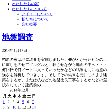
わたしたちの家
わたしたちについて
アイイロについて
私たちについて
会社概要
地盤調査
2014年12月7日
柏原の家は地盤調査を実施しました。先がとがったピンの上
に重しをのせてグルグルと回転させながら地面の中へ・・・
何回転で何メートル入っていったかなどの結果を元に地盤の
強さを解析していきます。そしてその結果を元にこのまま建
築をするか、または杭などの地盤改良工事をするかなどの選
択をしていく建築前の ...
2014年12月
月
火
水
木
金
土
日
1
2
3
4
5
6
7
8
9
10
11
12
13
14