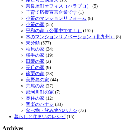
奈良屋町オフィス（ハラプロ）
(5)
子育て応援宣言企業です
(1)
小笹のマンションリフォーム
(8)
小笹の家
(55)
平和の家（公開中です！）
(152)
木のマンションリノベーション（北九州）
(8)
未分類
(577)
柏原の家
(34)
横手の家
(19)
田隈の家
(2)
笹丘の家
(9)
篠栗の家
(28)
美野島の家
(44)
荒尾の家
(27)
那珂川町の家
(7)
長住の家
(12)
音楽のハナシ
(33)
食べ物・飲み物のハナシ
(72)
暮らしと住まいのレシピ
(15)
Archives