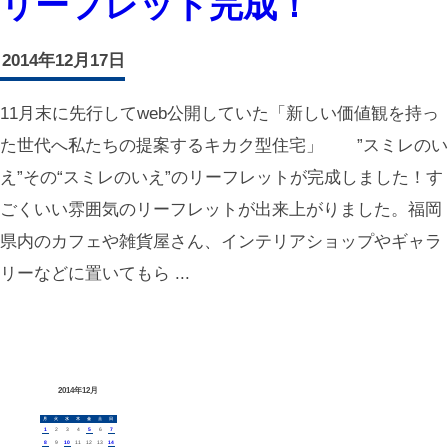
リーフレット完成！
2014年12月17日
11月末に先行してweb公開していた「新しい価値観を持っ
た世代へ私たちの提案するキカク型住宅」 ”スミレのい
え”その“スミレのいえ”のリーフレットが完成しました！す
ごくいい雰囲気のリーフレットが出来上がりました。福岡
県内のカフェや雑貨屋さん、インテリアショップやギャラ
リーなどに置いてもら ...
2014年12月
月
火
水
木
金
土
日
1
2
3
4
5
6
7
8
9
10
11
12
13
14